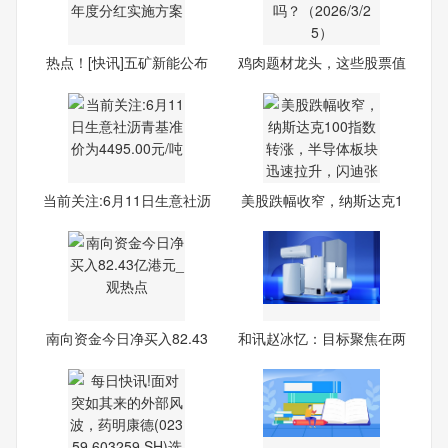
热点！[快讯]五矿新能公布
鸡肉题材龙头，这些股票值
20
得
当前关注:6月11日生意社沥
美股跌幅收窄，纳斯达克1
青
00
南向资金今日净买入82.43
和讯赵冰忆：目标聚焦在两
亿
个