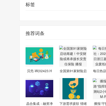
标签
财经频道
财经资讯
推荐词条
贝壳-W(02423.H
全国第91家财险启
每日热议
K)6月22日回
动筹建！中
202
晶合集成：融资净
下游需求疲软 情绪
播报:守