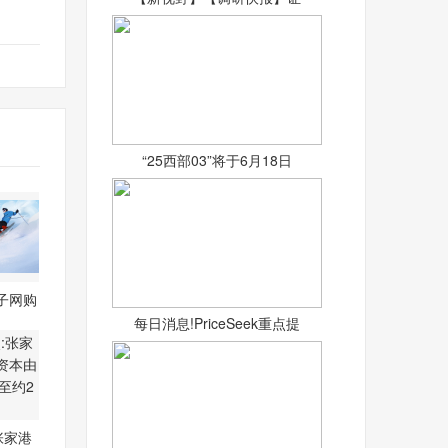
“25西部03”将于6月18日
子网购
仅
每日消息!PriceSeek重点提
张家港