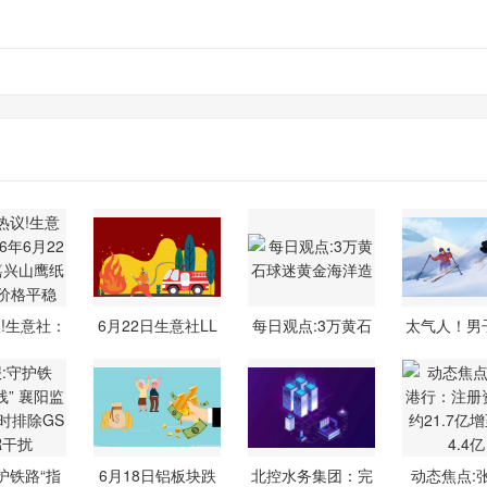
!生意社：
6月22日生意社LL
每日观点:3万黄石
太气人！男
6年6月
DPE基准价为
球迷黄金海
棉被，“
护铁路“指
6月18日铝板块跌
北控水务集团：完
动态焦点: