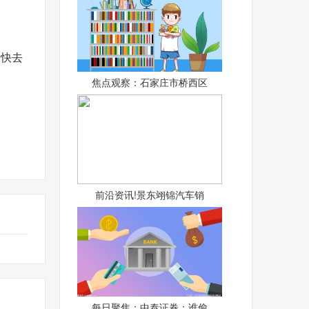
，快去
焦点观察：石家庄市桥西区
前沿资讯!景东翊锦汽车销
每日聚焦：中泰证券：谁偷