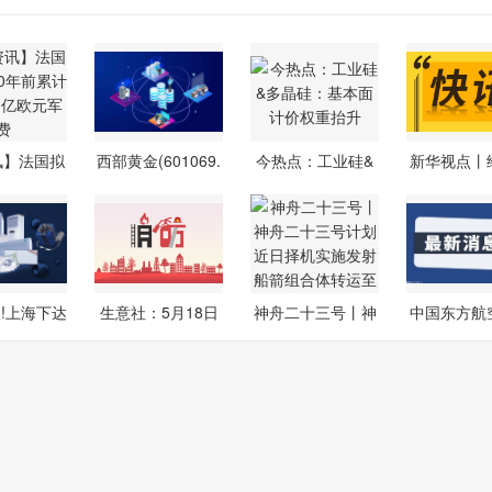
讯】法国拟
西部黄金(601069.
今热点：工业硅&
新华视点丨
30年前
SH)：副董
多晶硅：基
骑手交
!上海下达
生意社：5月18日
神舟二十三号丨神
中国东方航
26年第
联泓新科EVA
舟二十三号
（00670