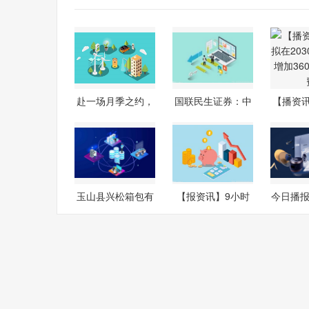
赴一场月季之约，
国联民生证券：中
【播资
雄安街头处
大排销量环
在20
玉山县兴松箱包有
【报资讯】9小时
今日播报
限公司成立
欢乐不停…
20