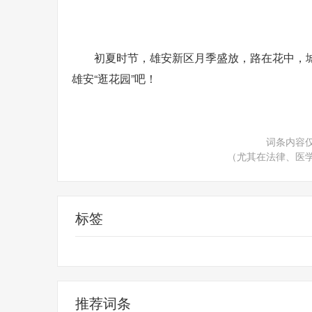
初夏时节，雄安新区月季盛放，路在花中，城
雄安“逛花园”吧！
词条内容
（尤其在法律、医
标签
消费导报网
24小时资讯
推荐词条