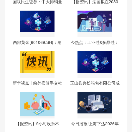
国联民生证券：中大排销量
【播资讯】法国拟在2030
环
年前
西部黄金(601069.SH)：副
今热点：工业硅&多晶硅：
董
基
新华视点丨给外卖骑手交社
玉山县兴松箱包有限公司成
保
立
【报资讯】9小时欢乐不
今日播报!上海下达2026年
停…
第