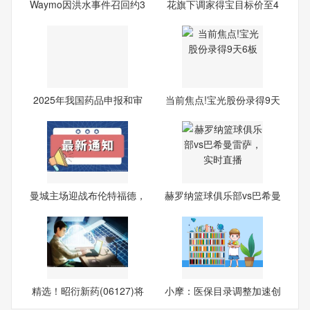
Waymo因洪水事件召回约3
花旗下调家得宝目标价至4
800
00
2025年我国药品申报和审
当前焦点!宝光股份录得9天
结数
6板
曼城主场迎战布伦特福德，
赫罗纳篮球俱乐部vs巴希曼
瓜
雷
精选！昭衍新药(06127)将
小摩：医保目录调整加速创
于8
新