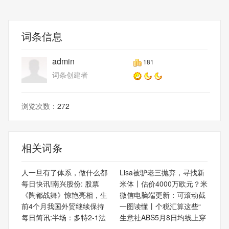
词条信息
admin
181
词条创建者
浏览次数：
272
相关词条
人一旦有了体系，做什么都
Lisa被驴老三抛弃，寻找新
每日快讯!南兴股份: 股票
米体丨估价4000万欧元？米
《陶都战舞》惊艳亮相，生
微信电脑端更新：可滚动截
前4个月我国外贸继续保持
一图读懂丨个税汇算这些“
每日简讯:半场：多特2-1法
生意社ABS5月8日均线上穿