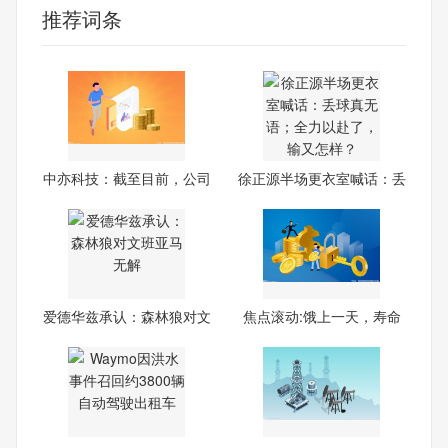
推荐词条
中亦科技：截至目前，公司
徐正源半场更衣室喊话：丢
暂
球
爱德华兹承认：森林狼对文
焦点滚动:饿上一天，寿命
班
延