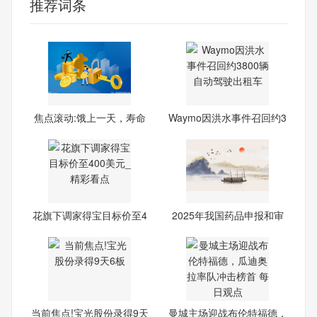
推荐词条
焦点滚动:饿上一天，寿命
Waymo因洪水事件召回约3
延
800
花旗下调家得宝目标价至4
2025年我国药品申报和审
00
结数
当前焦点!宝光股份录得9天
曼城主场迎战布伦特福德，