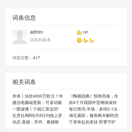
词条信息
admin
181
词条创建者
浏览次数：
417
相关词条
米体丨估价4000万欧元？米
《陶都战舞》惊艳亮相，生
微信电脑端更新：可滚动截
前4个月我国外贸继续保持
一图读懂丨个税汇算这些“
每日简讯:半场：多特2-1法
生意社ABS5月8日均线上穿
湖北襄阳：修剪树木解民忧
动态:基德：乔丹、詹姆斯
千里奔赴的牵挂 民警守护