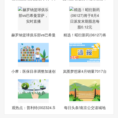
6板
瓜
赫罗纳篮球俱乐部vs巴希曼
精选！昭衍新药(06127)将
雷
于8
小摩：医保目录调整加速创
岚图梦想家4月销量7017台
新
观热点：普利特(002324.S
每日头条!南京公交读城地
Z)
图