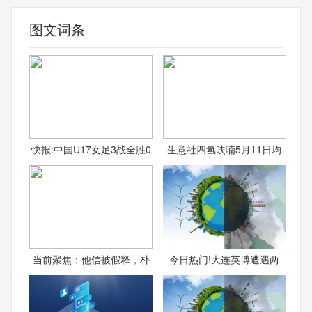
图文词条
快报:中国U17女足3战全胜0
生意社四氢呋喃5月11日均
当前聚焦：他信被假释，朴
今日热门!大连英博遭遇两