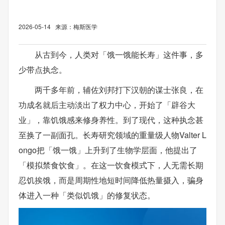
2026-05-14 来源：梅斯医学
从古到今，人类对「饿一饿能长寿」这件事，多
少带点执念。
两千多年前，辅佐刘邦打下汉朝的谋士张良，在
功成名就后主动淡出了权力中心，开始了「辟谷大
业」，靠饥饿感来修身养性。到了现代，这种执念甚
至换了一副面孔。长寿研究领域的重量级人物Valter L
ongo把「饿一饿」上升到了生物学层面，他提出了
「模拟禁食饮食」。在这一饮食模式下，人无需长期
忍饥挨饿，而是周期性地短时间降低热量摄入，骗身
体进入一种「类似饥饿」的修复状态。