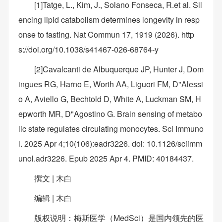
[1]Tatge, L., Kim, J., Solano Fonseca, R.et al. Sil
encing lipid catabolism determines longevity in resp
onse to fasting. Nat Commun 17, 1919 (2026). http
s://doi.org/10.1038/s41467-026-68764-y
[2]Cavalcanti de Albuquerque JP, Hunter J, Dom
ingues RG, Harno E, Worth AA, Liguori FM, D"Alessi
o A, Aviello G, Bechtold D, White A, Luckman SM, H
epworth MR, D"Agostino G. Brain sensing of metabo
lic state regulates circulating monocytes. Sci Immuno
l. 2025 Apr 4;10(106):eadr3226. doi: 10.1126/sciimm
unol.adr3226. Epub 2025 Apr 4. PMID: 40184437.
撰文 | 木白
编辑 | 木白
版权说明：梅斯医学（MedSci）是国内领先的医