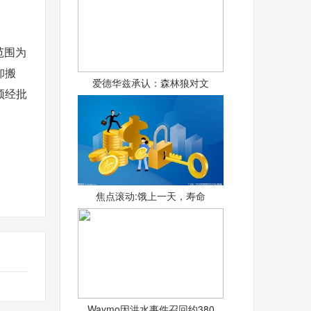
范围为
卸搬
爱德华兹承认：森林狼对文
须经批
焦点滚动:饿上一天，寿命
Waymo因洪水事件召回约380