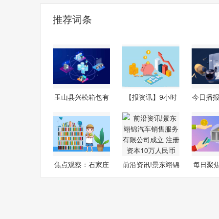
推荐词条
玉山县兴松箱包有
【报资讯】9小时
今日播报
限公司成立
欢乐不停…
20
焦点观察：石家庄
前沿资讯!景东翊锦
每日聚
市桥西区：
汽车销售
券：