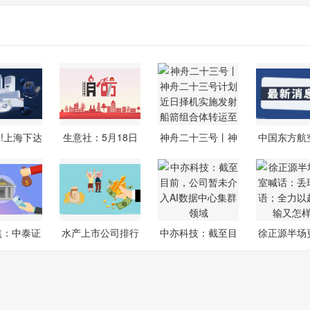
!上海下达
生意社：5月18日
神舟二十三号丨神
中国东方航
26年第
联泓新科EVA
舟二十三号
（00670
焦：中泰证
水产上市公司排行
中亦科技：截至目
徐正源半场
谁偷走
榜详解（20
前，公司暂
喊话：