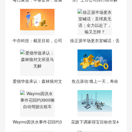
走
（20
中亦科技：截至目前，公司
徐正源半场更衣室喊话：丢
暂
球
爱德华兹承认：森林狼对文
焦点滚动:饿上一天，寿命
班
延
Waymo因洪水事件召回约3
花旗下调家得宝目标价至4
800
00