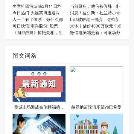
生意社四氢呋喃5月11日均
当前聚焦：他信被假释，朴
今日热门!大连英博遭遇两
消息！皮尔斯：杜兰特小号
人一旦有了体系，做什么都
Lisa被驴老三抛弃，寻找新
每日快讯!南兴股份: 股票
米体丨估价4000万欧元？米
《陶都战舞》惊艳亮相，生
微信电脑端更新：可滚动截
图文词条
曼城主场迎战布伦特福德，
赫罗纳篮球俱乐部vs巴希曼