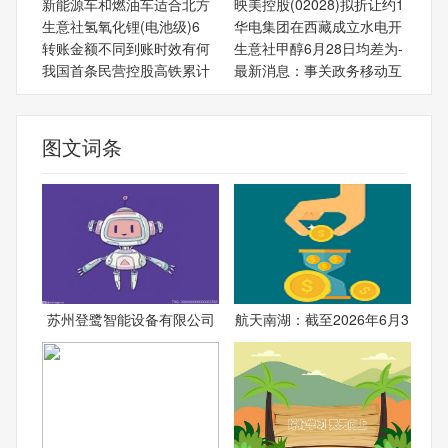
新能源车和燃油车适合北方
映美控股(02028)拟折让约1
生意社氢氧化锂(电池级)6
华电集团在西藏成立水电开
转账金额不同到账时效有何
生意社甲醇6月28日均差为-
我国首条民营控股高铁累计
最新消息：事关政务移动互
图文词条
苏州登鹭智能设备有限公司
航天南湖：截至2026年6月3