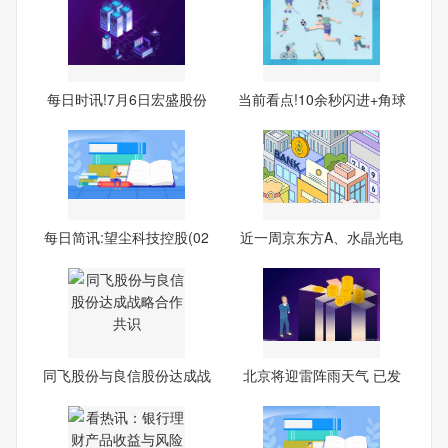
每日时讯!7月6日宏盛股份
当前看点!10余秒闪进+角球
涨
破
每日简讯:望尘科技控股(02
近一周京东方A、水晶光电
45
获
同飞股份与良信股份达成战
北京将迎雷阵雨天气 已发
略
布