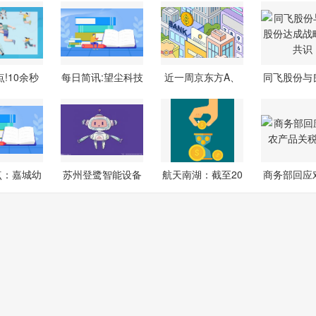
!10余秒
每日简讯:望尘科技
近一周京东方A、
同飞股份与
+角球破
控股(0245
水晶光电获
份达成
点：嘉城幼
苏州登鹭智能设备
航天南湖：截至20
商务部回应
、城南
有限公司成
26年6月30
产品关