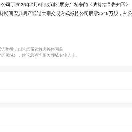
)公布，公司于2026年7月6日收到宏展房产发来的《减持结果告知函
减持期间宏展房产通过大宗交易方式减持公司股票2349万股，占
仅供参考，如果您需要解决具体问题
学等领域），建议您咨询相关领域专业人士。