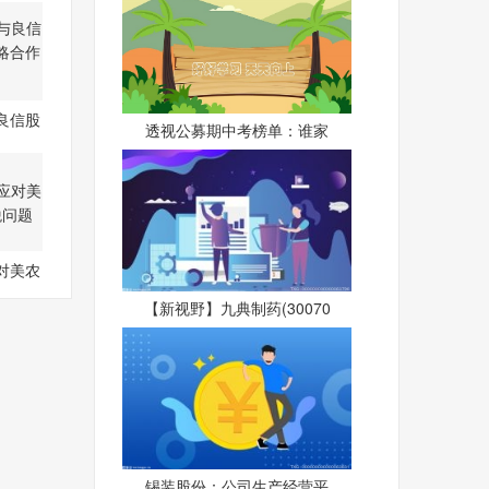
良信股
透视公募期中考榜单：谁家
战略
对美农
税问
【新视野】九典制药(30070
锡装股份：公司生产经营平