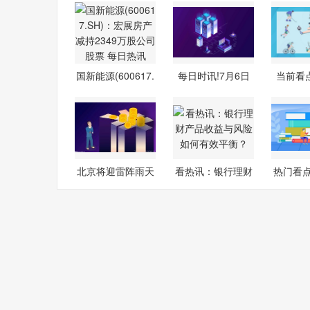
国新能源(600617.
每日时讯!7月6日
当前看点
SH)：宏展
宏盛股份涨
闪进
北京将迎雷阵雨天
看热讯：银行理财
热门看
气 已发布
产品收益与
儿园