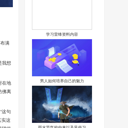
学习雷锋资料内容
，布满
是我想
男人如何培养自己的魅力
射在地
仿佛离
“这句
其实这
雨水节气的由来以及风俗习