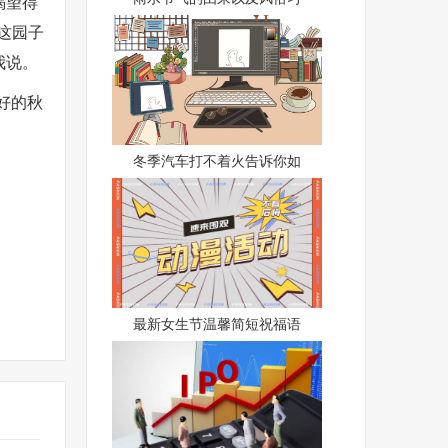
渴望得
这园子
我说。
好的秋
冬季汽车打不着火告诉你如
最新女生节温馨简短祝福语