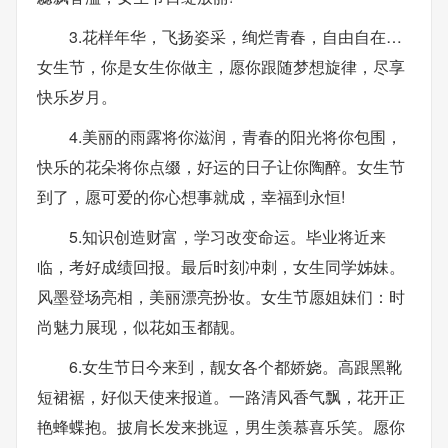
3.花样年华，飞扬姿采，绚烂青春，自由自在…
女生节，你是女生你做主，愿你跟随梦想旋律，尽享
快乐岁月。
4.美丽的雨露将你滋润，青春的阳光将你包围，
快乐的花朵将你点缀，好运的日子让你陶醉。女生节
到了，愿可爱的你心想事就成，幸福到永恒!
5.知识创造财富，学习改变命运。毕业将近来
临，考好成绩回报。最后时刻冲刺，女生同学姊妹。
风墨登场亮相，美丽漂亮扮妆。女生节愿姐妹们：时
尚魅力展现，似花如玉都靓。
6.女生节日今来到，靓女各个都娇娆。高跟黑靴
短裙裾，好似天使来报道。一路清风香气飘，花开正
艳蜂蝶抱。披肩长发来挑逗，男生羡慕喜乐笑。愿你