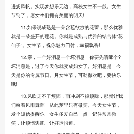
进扬风帆。实现梦想乐无边，高校女生不一般。女生
节到了，愿女生们拥有美丽的明天!
11.如果说成熟是一朵含苞欲放的花蕾，那么优雅
就是一朵盛开的莲花。你就是成熟与优雅的结合体“花
仙子”。女生节，祝你魅力四射，幸福飘香!
12.亲，一个好消息一个坏消息，你要先听哪个?
坏消息是，过了今天你就变成妇女了。好消息是，今
天是你的专属节日。月女生节，可劲撒欢吧，要快乐
哦!
13.风吹走不了烦恼，雨冲刷不掉烦躁，那就让我
们乘着风雨舞蹈，从此梦里只有微笑。今天女生节，
发个短信提醒你，女生多爱自己一点，记住常常微
笑，让烦恼逃跑，让好运报道。