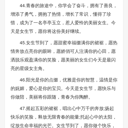
44.青春的旅途中，你学会了奋斗，拥有了善良，
增添了勇气，拥抱了热情，增长了常识，懂得了珍
惜，成为了一名亭亭玉立，惹人爱怜的美丽女生。今
天是女生节，愿你将这份美好继续。
45.女生节到了，愿甜蜜幸福缀满你的裙裾，愿热
情奔放点亮你的眼眸，愿娇俏可人注满你的心田，愿
洒脱乐观盈满你的笑脸，愿美丽的女生们今天是最闪
亮的星级女主角。
46.阳光是你的点缀，优雅是你的智慧，温情是你
的妩媚，爱心是你的宝贝。今天是女生节，愿快乐与
你做陪，美丽将你跟随，青春为你陶醉。
47.摇起五彩的裙裾，唱出心中万千的奔放;扬起
快乐的笑脸，释放无限青春的能量;托起心中的太阳，
绽放生命幸福的光芒。女生节到了，愿你做个快乐，