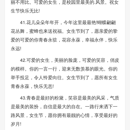
丽不用比。可爱的女生，是校园里最美的.风景。祝女
生节快乐无比!
41.花儿朵朵年年开，今年这里最最艳!蝴蝶翩翩
花丛舞，蜜蜂也来送祝福。女生节到了，愿亲爱的挚
爱的可爱的你青春永驻，花容永葆，幸福永伴，快乐
永远!
42.可爱的女生，美丽的脸庞，可爱的笑容，俏皮
的模样。你的一言一行，迎来无数羡慕的眼光。你的
举手投足，令人怜爱向往。女生节到了，愿所有女生
青春永葆，快乐无恙!
43.青春是最好的粉黛，笑容是最美的风采，气质
是最美的装扮，自信是最大的自在。一路行来洒下一
路风景，女生节，愿你拥有最靓的心情，享受最好的
岁月!