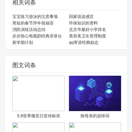
相关词条
宝宝练习游泳的注意事项
回家说说感言
简短的春节拜年祝福语
环保知识的资料
消防演练活动总结
北京市最好小学排名
步步惊心电视剧经典语录台
美容美卫生管理制度
新学期计划
qq寄语经典励志
图文词条
5.8世界微笑日宣传标语
致母亲的追悼词