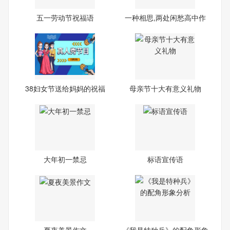
五一劳动节祝福语
一种相思,两处闲愁高中作
文
38妇女节送给妈妈的祝福
母亲节十大有意义礼物
语
大年初一禁忌
标语宣传语
夏夜美景作文
《我是特种兵》的配角形象