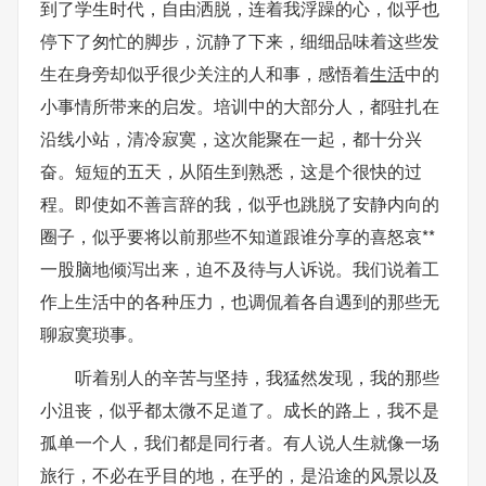
到了学生时代，自由洒脱，连着我浮躁的心，似乎也
停下了匆忙的脚步，沉静了下来，细细品味着这些发
生在身旁却似乎很少关注的人和事，感悟着
生活
中的
小事情所带来的启发。培训中的大部分人，都驻扎在
沿线小站，清冷寂寞，这次能聚在一起，都十分兴
奋。短短的五天，从陌生到熟悉，这是个很快的过
程。即使如不善言辞的我，似乎也跳脱了安静内向的
圈子，似乎要将以前那些不知道跟谁分享的喜怒哀**
一股脑地倾泻出来，迫不及待与人诉说。我们说着工
作上生活中的各种压力，也调侃着各自遇到的那些无
聊寂寞琐事。
听着别人的辛苦与坚持，我猛然发现，我的那些
小沮丧，似乎都太微不足道了。成长的路上，我不是
孤单一个人，我们都是同行者。有人说人生就像一场
旅行，不必在乎目的地，在乎的，是沿途的风景以及