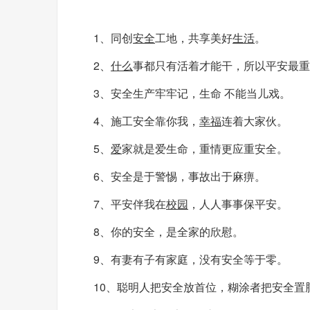
1、同创
安全
工地，共享美好
生活
。
2、
什么
事都只有活着才能干，所以平安最重
3、安全生产牢牢记，生命 不能当儿戏。
4、施工安全靠你我，
幸福
连着大家伙。
5、
爱
家就是爱生命，重情更应重安全。
6、安全是于警惕，事故出于麻痹。
7、平安伴我在
校园
，人人事事保平安。
8、你的安全，是全家的欣慰。
9、有妻有子有家庭，没有安全等于零。
10、聪明人把安全放首位，糊涂者把安全置