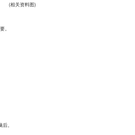
(相关资料图)
要。
脑后。