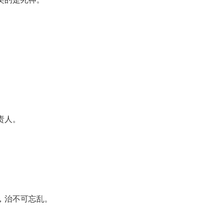
责人。
。
，治不可忘乱。