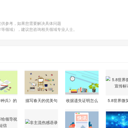
仅供参考，如果您需要解决具体问题
学等领域），建议您咨询相关领域专业人士。
特种兵》的
描写春天的优美句
收据遗失证明怎么
5.8世界微
形象分
子摘抄
写
传标