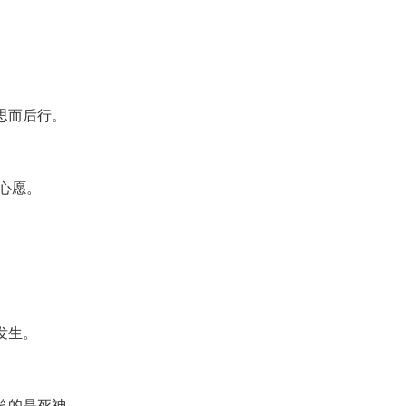
思而后行。
的心愿。
发生。
笑的是死神。