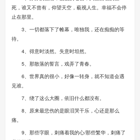
死，谁又不曾有，仰望天空，藐视人生。幸福不会停
止在那里。
3、一切都落下了帷幕，唯独我，还在痴痴的等
待。
4、得意时淡然。失意时坦然。
5、那散落的誓言，戏弄了青春。
6、世界真的很小，好像一转身，就不知道会遇
见谁。
7、绕了这么大圈，依旧什么都没有。
8、原来最悲伤的是眼泪哭干乐，心还是那么
痛。
9、那些字眼，刺痛着我的心/那些繁华，刺痛了