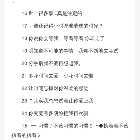
了
16 世上很多事...真是注定的
17 ╮谁还记得小时弹玻璃珠的时光？
18 你说你会等我，等着等着.你却走了
19 明知道不可能的事情，我却不断地去尝试
20 分手后就不要再想起我。
21 多花时间去爱，少花时间去恨
22 让时间忘掉对你温柔的感觉
23 ＂其实我总想试着让你爱上我。
24 你究竟有多阴险把我再次骗
15 ┏┓习惯了不该习惯的习惯ミ┗◆执着着不该
执着的执着ミ