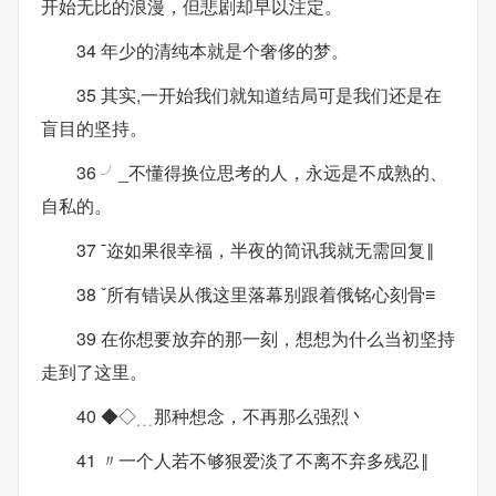
开始无比的浪漫，但悲剧却早以注定。
34 年少的清纯本就是个奢侈的梦。
35 其实,一开始我们就知道结局可是我们还是在
盲目的坚持。
36 ╯_不懂得换位思考的人，永远是不成熟的、
自私的。
37 ˉ迩如果很幸福，半夜的简讯我就无需回复‖
38 ˇ所有错误从俄这里落幕别跟着俄铭心刻骨≡
39 在你想要放弃的那一刻，想想为什么当初坚持
走到了这里。
40 ◆◇﹍那种想念，不再那么强烈丶
41 〃一个人若不够狠爱淡了不离不弃多残忍‖