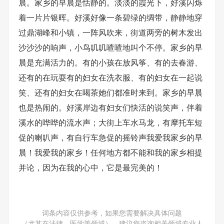
晨。家乡的早晨是恬静的。淡淡的霞光下，好溪闪烁
着一片片银晖。好溪好像一条碧绿的绸带，静静地穿
过鼎湖峰和小镇，一阵风吹来，街道两旁的树木发出
沙沙沙的响声，小鸟叽叽喳喳地叫个不停。家乡的早
晨是充满活力的。有的小孩在放风筝、有的去春游、
还有的在玩耍有的妇女在洗衣服、有的妇女在一起说
笑、还有的妇女在喝茶她们都准时来到。家乡的早晨
也是热闹的。好溪岸边有妇女们快活的说笑声，伴着
溪水的哗哗的流水声；大街上车水马龙，有摩托车短
促的喇叭声，有自行车急促的摇铃声我爱我家乡的早
晨！我爱我的家乡！任何地方都不能和我的家乡相提
并论，因为在我的心中，它是最完美的！
词条内容仅供参考，如果您需要解决具体问题
（尤其在法律、医学等领域），建议您咨询相关领域专业人