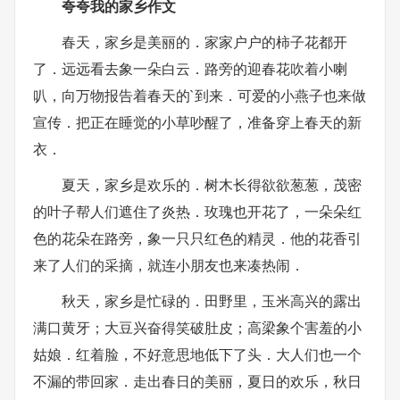
夸夸我的家乡作文
春天，家乡是美丽的．家家户户的柿子花都开
了．远远看去象一朵白云．路旁的迎春花吹着小喇
叭，向万物报告着春天的`到来．可爱的小燕子也来做
宣传．把正在睡觉的小草吵醒了，准备穿上春天的新
衣．
夏天，家乡是欢乐的．树木长得欲欲葱葱，茂密
的叶子帮人们遮住了炎热．玫瑰也开花了，一朵朵红
色的花朵在路旁，象一只只红色的精灵．他的花香引
来了人们的采摘，就连小朋友也来凑热闹．
秋天，家乡是忙碌的．田野里，玉米高兴的露出
满口黄牙；大豆兴奋得笑破肚皮；高梁象个害羞的小
姑娘．红着脸，不好意思地低下了头．大人们也一个
不漏的带回家．走出春日的美丽，夏日的欢乐，秋日