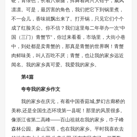
硬，青绿色，长着八条腿，挥舞着两只大钳子，威风
凛凛。可是，最厉害的角色，我们把它下到锅里煮，
不一会儿，香味就飘出来了。打开锅，只见它们个个
成了红脸关公。你不信？我们这里每二年举办一次“中
国（三门）青蟹节”，你过来看看，市场里，大街小巷
中，到处都是卖青蟹的，那真是青蟹的世界啊！青蟹
肉鲜味美，叫人百吃不厌；青蟹，也让我的家乡远近
闻名。我的家乡真可爱。我爱我的家乡。
第4篇
夸夸我的家乡作文
我的家乡在庆元，有着中国香菇城,梦幻古廊桥的
美称,还是全国生态环境第一县呢！那里的风景很多。
像浙江省第二高峰——百山祖就在我的家乡，巾子峰
森林公园、象山宝塔，也在我的家乡。平时我喜欢去