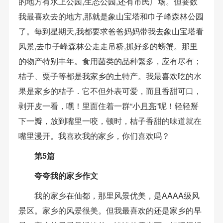
的地方有水上公园,生态公园,还有市民广场。但要数
我最喜欢去的地方,那就是象山宝塔和巾子峰森林公园
了。每到星期天,我都要求爸爸妈妈带我去象山宝塔看
风景,去巾子峰森林公走走吊桥,抓好多的螃蟹。那里
的物产特别丰年。食用菌类的品种繁多，应有尽有；
桔子、粟子等都是我家乡的土特产。我最喜欢吃的水
果是家乡的桔子．它不但外表可爱，而且香甜可口，
剥开皮一看，嘿！里面住着一群“小
月亮
”呢！轻轻掰
下一瓣，放到嘴里一咬，顿时，桔子香甜的味道就在
嘴里漫开。我喜欢我的家乡，你们喜欢吗？
第5篇
夸夸我的家乡作文
我的家乡在仙都，那里风景优美，是AAAA级风
景区。家乡的风景很美。但我最喜欢的还是家乡的早