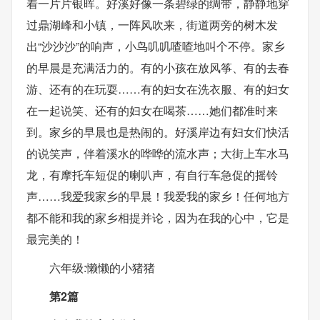
着一片片银晖。好溪好像一条碧绿的绸带，静静地穿
过鼎湖峰和小镇，一阵风吹来，街道两旁的树木发
出“沙沙沙”的响声，小鸟叽叽喳喳地叫个不停。家乡
的早晨是充满活力的。有的小孩在放风筝、有的去春
游、还有的在玩耍……有的妇女在洗衣服、有的妇女
在一起说笑、还有的妇女在喝茶……她们都准时来
到。家乡的早晨也是热闹的。好溪岸边有妇女们快活
的说笑声，伴着溪水的哗哗的流水声；大街上车水马
龙，有摩托车短促的喇叭声，有自行车急促的摇铃
声……我
爱
我家乡的早晨！我爱我的家乡！任何地方
都不能和我的家乡相提并论，因为在我的心中，它是
最完美的！
六年级:懒懒的小猪猪
第2篇