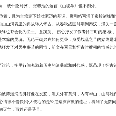
， 或针贬时弊， 张养浩的这首《山坡羊》也不例外。
理位置，且为全篇定下雄壮豪迈的基调。聚和怒写活了秦岭诸峰和
句由山河表里的典故转入怀古。从春秋战国时期到秦汉，潼关一
终也都会化为尘土。意踟蹰、 伤心抒发了作者怀古时的感 概，
是本篇的灵魂。无论王朝兴衰如何更替，身受战乱之苦的始终是
地抒发了对民生疾苦的同情，前文在写景和怀古时蓄积的情感此
而议论，字里行间充溢着历史的沧桑感和时代感，既凸现了怀古
的波涛汹涌澎湃好像在发怒，潼关外有黄河，内有华山，山河雄
心情很不愉快)令人伤心的是经过秦汉宫殿的遗址，看到了无数
朝灭亡，百姓还是受苦。