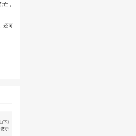
;亡，
，还可