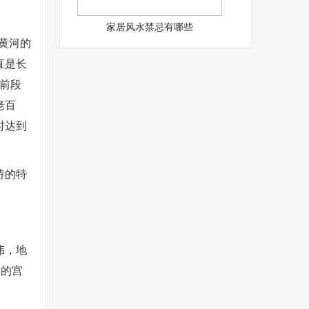
家居风水禁忌有哪些
黄河的
直是长
前段
老百
时达到
诗的特
伟，地
间的宫