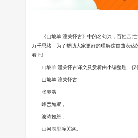
《山坡羊 潼关怀古》中的名句兴，百姓苦;
万千思绪。为了帮助大家更好的理解这首曲表达
看吧!
山坡羊·潼关怀古译文及赏析由小编整理，仅
山坡羊·潼关怀古
张养浩
峰峦如聚，
波涛如怒，
山河表里潼关路。