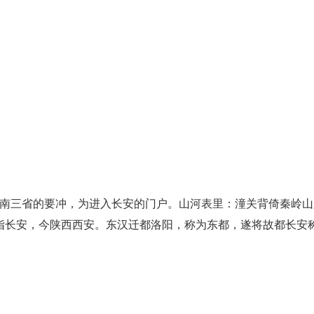
河南三省的要冲，为进入长安的门户。山河表里：潼关背倚秦岭山
指长安，今陕西西安。东汉迁都洛阳，称为东都，遂将故都长安