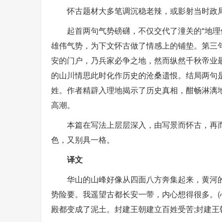
怀古题材大多笔调沉稳老辣，或影射当时政局
起首两句气势磅礴，不仅交代了潼关的"地
雄伟气势，为下文怀古做了情感上的铺垫。第三
安的门户，乃兵家必争之地，然而纵然千秋帝业最
的山川情思此时化作历史的沧桑遗恨。结局两句
姓。作者精辟入理地揭示了历史真相，酣畅淋漓
高潮。
本篇在写法上层层深入，由写景而怀古，再
色，又别具一格。
译文
华山的山峰好像从四面八方奔集起来，黄河
势险要。我遥望古都长安一带，内心想得很多。(
殿都变成了泥土。封建王朝建立百姓受苦;封建王