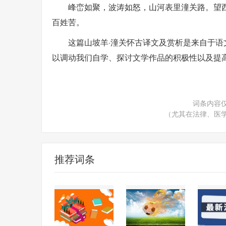
峰峦如聚，波涛如怒，山河表里潼关路。望
百姓苦。
这篇山坡羊·潼关怀古译文及赏析是来自于
以调动我们自学、探讨文学作品的积极性以及提
词条内容
（尤其在法律、医
推荐词条