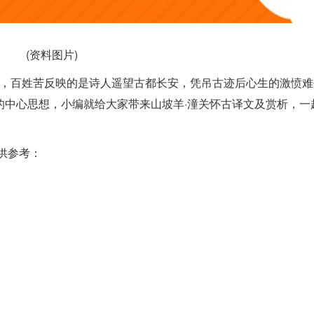
(资料图片)
亡，百姓苦反映的是诗人遥望古都长安，凭吊古迹后心生的激愤难
的中心思想，小编就给大家带来山坡羊·潼关怀古译文及赏析，一
供参考：