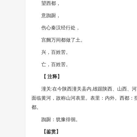
望西都，
意踟蹰，
伤心秦汉经行处，
宫阙万间都做了土。
兴，百姓苦。
亡，百姓苦。
【 注释】
潼关:在今陕西潼关县内,雄踞陕西、山西、
面临黄河，故称山河表里。表里：内外。西都：
都。
踟蹰：犹豫徘徊。
【鉴赏】