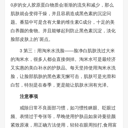
0岁的女人胶原蛋白物质会渐渐的流失和减少，那么
肌肤就会变得干燥，并且容易造成黑色素的沉淀问
题。番茄中可是含有大量的维生素C成分，十足的美
白养颜的食物。并且能够起到防止黑色素沉淀，淡化
脸部皮肤上的`斑点。
3 第三：用淘米水洗脸——脸净白肌肤洗过大米
的淘米水，很多人都会直接倒掉。淘米水可是最经济
又实惠的美白补水的护肤品。每天坚持使用淘米水洗
脸，让脸部肌肤的黑色素无懈可击，肌肤可是光滑和
白皙，特别是在春季，更是能让肌肤水润有光泽。
注意事项
戒除日常不良面部习惯，如习惯性眯眼、眨眼过
频、表情过于夸张等，早晚使用护肤品如泉诗曼驻颜
紧致原液，用正确方法使用，轻轻在眼周拍打,食用富