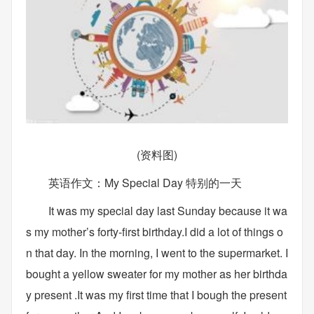
(资料图)
英语作文：My Special Day 特别的一天
It was my special day last Sunday because it wa
s my mother’s forty-first birthday.I did a lot of things o
n that day. In the morning, I went to the supermarket. I
bought a yellow sweater for my mother as her birthda
y present .It was my first time that I bough the present