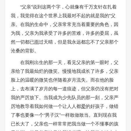
“父亲”说到这两个字，心就像有千万支针在扎着
我，我觉得在这个世界上我最对不起的就是我的"父
亲。在我的生命中，父亲常常充当着重要的角色，因
为我，父亲为我承受了许多的苦难，许多的委屈，虽
然一切都已
雨
过天晴，但是我永远都忘不了父亲那个
沧桑的背影。
在我刚出生的那一天，看见父亲的第一眼时，父
亲给了我最灿烂的微笑。慢慢地我成长了许多，父亲
脸上的温暖的微笑也伴随着岁月流失。而在他的脸
上，去布满了岁月的每一道痕迹，但父亲仍没有把对
我的严厉放下。当我成为少先队员的那一刻，父亲严
厉地教导着我如何做一个让人人都
爱
的好孩子，做错
了事也要像一个“男子汉”一样敢做敢当。直到现在我
已长大了，父亲也一样常常把我当做一个不懂事的孩