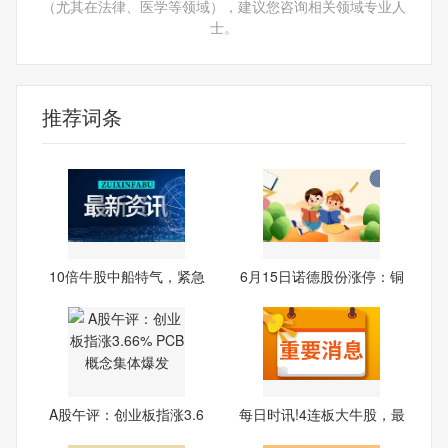
（尤其在法律、医学等领域），建议您咨询相关领域专业人
士。
推荐词条
10倍牛股中船特气，紧急
6月15日诺德股份涨停：铜
回应
箔/
A股午评：创业板指涨3.6
每日时讯!4连板大牛股，最
6%
新