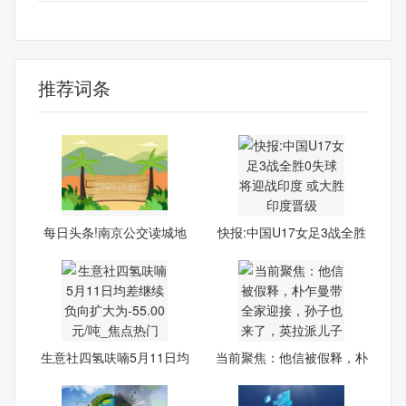
最新资讯
推荐词条
每日头条!南京公交读城地
快报:中国U17女足3战全胜
图
0失
生意社四氢呋喃5月11日均
当前聚焦：他信被假释，朴
差
乍