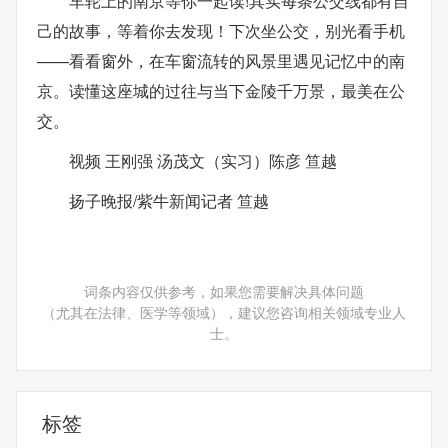
车轮上的南京等你一起读!其实每条公交线都有自
己的故事，等着你去发现！下次坐公交，别光看手机
——看看窗外，在车窗流转的风景里遇见记忆中的南
京。读懂这座城的过往与当下金陵千万景，最美在公
交。
视频 王刚强 汤茂文（实习）陈彦 笪越
扬子晚报/紫牛新闻记者 笪越
词条内容仅供参考，如果您需要解决具体问题
（尤其在法律、医学等领域），建议您咨询相关领域专业人
士。
标签