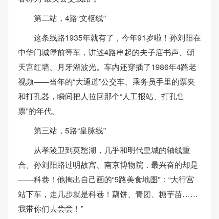
第二站，4路“文枢线”
这条线路1935年就有了，今年91岁啦！孙刘阳在
中华门城堡前等车，讲述4路串起的夫子庙书声、朝
天宫红墙、月牙湖波光。车内还穿插了1986年4路老
视频——当年的“大通道”公交车、乘务员手里的票夹
和打孔器，瞬间把人拉回那个“人工报站、打孔售
票”的年代。
第三站，5路“皇脉线”
从孝陵卫到莫愁湖，几乎和明代皇城的轴线重
合。孙刘阳路过明故宫、南京博物院，最兴奋的却是
——科巷！他掏出自己画的“5路美食地图”：“大行宫
站下车，走几步就是科巷！藕饼、青团、糖芋苗……
我带你们去尝尝！”