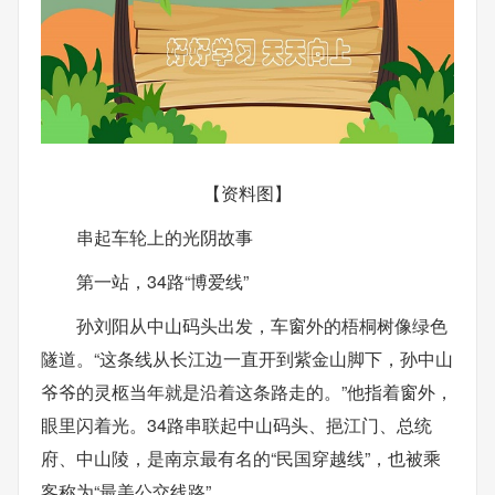
【资料图】
串起车轮上的光阴故事
第一站，34路“博爱线”
孙刘阳从中山码头出发，车窗外的梧桐树像绿色
隧道。“这条线从长江边一直开到紫金山脚下，孙中山
爷爷的灵柩当年就是沿着这条路走的。”他指着窗外，
眼里闪着光。34路串联起中山码头、挹江门、总统
府、中山陵，是南京最有名的“民国穿越线”，也被乘
客称为“最美公交线路”。