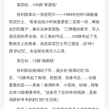
第四站，100路“脊梁线”
孙刘阳拿出一张老照片——1999年的特1路敞篷
双层巴士。“爸爸说他小时候最爱抢二层第一排，树枝
会扫到窗户，像在丛林里探险。”三牌楼的夜市、军人
俱乐部的旱冰场、长三角的书店……100路串起了无
数南京人的青春。虽然双层巴士早已退役，但“特1
路”的记忆，永远留在南京人心里。
第五站，13路“城南线”
孙刘阳在南湖站下车，漫步在“南湖记忆”街
区。“13路串起了南湖、莫愁湖、先锋书店……但最
重要的是——美食！南湖炸串、小馄饨、砂锅，我每
次坐13路都要来吃。”这条开了近50年的线路，是南
湖新村爷爷奶奶们的“生活线”。