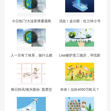
今日热门!大连英博遭遇两
消息！皮尔斯：杜兰特小号
连败
事
人一旦有了体系，做什么都
Lisa被驴老三抛弃，寻找新
会
金
每日快讯!南兴股份: 股票交
米体丨估价4000万欧元？
米兰