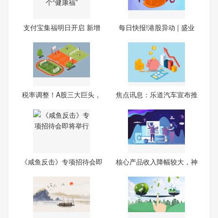
支付宝集福明日开启 新增
每日快报!港股异动 | 盛业
了
税率调整！A股三大巨头，
焦点讯息：乐道汽车宣布推
突
出
《咸鱼反击》专项招待会即
核心产品收入降幅较大，神
将
州