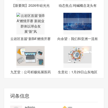
【新要闻】2026年硅光光
动态焦点:纯碱概念龙头有
模块
哪
云岩区首届“新BA”燃情开赛
向余望：我们和亚洲一流有
差
九芝堂：公司积极拓展医药
生意社：1月29日山东地区
零
涤
词条信息
admin
181