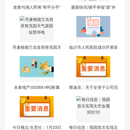
老詹与湖人即将“和平分手”
最新快讯!骑手举报“脏”外
丹麦格陵兰岛首府努克因天
临沂市人民医院成功开展首
气
例
永泰地产(00369.HK)附属
斯迪克：关于全资子公司完
拟2.
成
今日视点:生意社：1月23日
每日信息：我国首次实现太