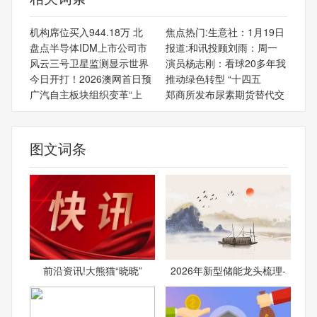
机构席位买入944.18万 北
焦点热门:生意社：1月19日
盘点半导体IDM上市公司市
报道:和讯投顾刘雨：周一
风云三号卫星监测显示世界
演员杨志刚：看球20多年我
今日开打！2026澳网首日预
推动绿色转型 “十四五
广汽自主板块组织变革“上
郑商所发布尿素期货替代交
图文词条
前沿资讯!大熊猫“晓晓”
2026年新型储能龙头梳理-