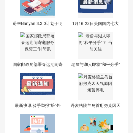
蔚来Banyan 3.3.0计划于明
1月16-22日美国国内七大
市场
国家邮政局部署春运期间寄
老詹与湖人即将“和平分手”
递
最新快讯!骑手举报“脏”外
丹麦格陵兰岛首府努克因天
气