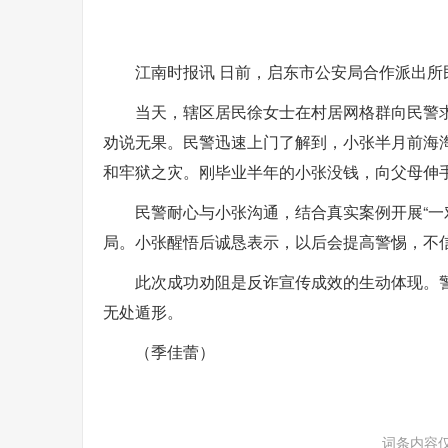
江南时报讯 日前，启东市公安局合作派出所
当天，辖区居民徐女士在村居网格群向民警求
劝说无果。民警迅速上门了解到，小张半月前海淘
和牢狱之灾。刚毕业半年的小张没钱，向父母伸
民警耐心与小张沟通，结合真实案例开展“一
局。小张醒悟后诚恳表示，以后会提高警惕，不
此次成功劝阻是反诈宣传成效的生动体现。
无处遁形。
（季佳蕾）
词条内容