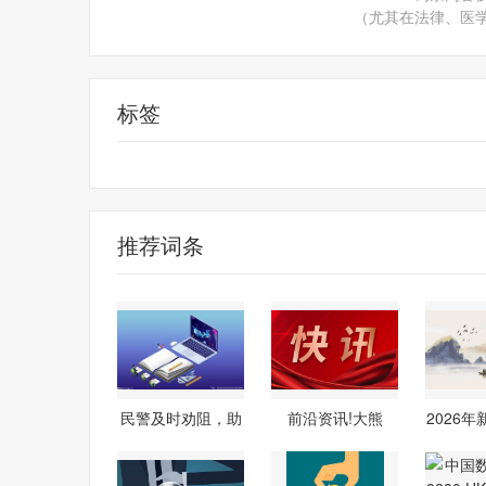
（尤其在法律、医
标签
消费导报网
24小时资讯
推荐词条
民警及时劝阻，助
前沿资讯!大熊
2026
青年识破网
猫“晓晓”和
头梳