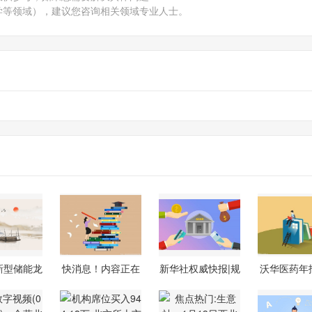
学等领域），建议您咨询相关领域专业人士。
年新型储能龙
快消息！内容正在
新华社权威快报|规
沃华医药年
理-百
升级改造，
模5000亿
净利润