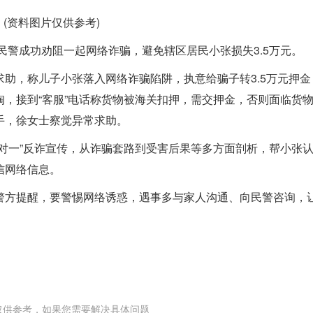
(资料图片仅供参考)
民警成功劝阻一起网络诈骗，避免辖区居民小张损失3.5万元。
助，称儿子小张落入网络诈骗陷阱，执意给骗子转3.5万元押金
，接到“客服”电话称货物被海关扣押，需交押金，否则面临货
手，徐女士察觉异常求助。
对一”反诈宣传，从诈骗套路到受害后果等多方面剖析，帮小张
信网络信息。
警方提醒，要警惕网络诱惑，遇事多与家人沟通、向民警咨询，
仅供参考，如果您需要解决具体问题