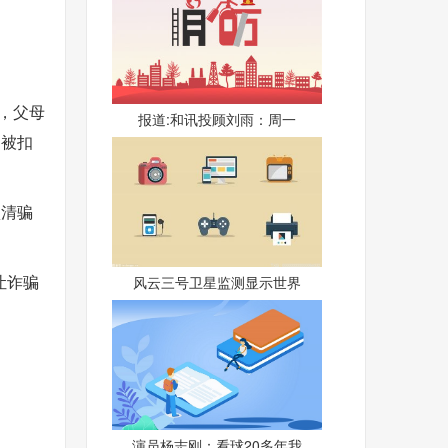
，父母
报道:和讯投顾刘雨：周一
物被扣
认清骗
让诈骗
风云三号卫星监测显示世界
演员杨志刚：看球20多年我