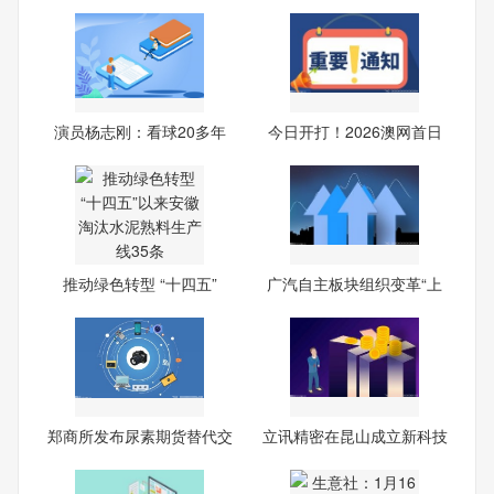
可
最
演员杨志刚：看球20多年
今日开打！2026澳网首日
我泪
预告
推动绿色转型 “十四五”
广汽自主板块组织变革“上
新
郑商所发布尿素期货替代交
立讯精密在昆山成立新科技
割
公