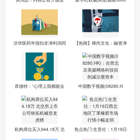
造，
亿
沃华医药年报扣非净利润同
【热闻】锋尚文化：融资净
比
偿
库德特：“心理上我都能去
中国数字视频(08280.H
越
K)：合
机构席位买入944.18万 北
焦点热门:生意社：1月19日
交
西