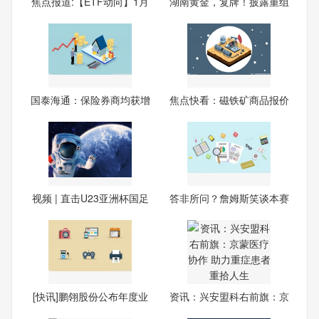
焦点报道:【ETF动向】1月
湖南黄金，复牌！披露重组
20
预
国泰海通：保险券商均获增
焦点快看：磁铁矿商品报价
配
动
视频 | 直击U23亚洲杯国足
答非所问？詹姆斯笑谈本赛
季
[快讯]鹏翎股份公布年度业
资讯：兴安盟科右前旗：京
绩
蒙