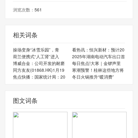
浏览次数：
561
相关词条
操场变身“冰雪乐园”，青
看热讯：恒兴新材：预计20
荷兰便携式“人工肾”进入
2025年湖南电动汽车出口首
博威合金：公司开发的耐磨
每日焦点!大寒｜金锣声里
同方友友(01868.HK)1月19
寒潮预警！桂林这些地方将
焦点快播：国家统计局：20
冬日火锅推升“暖消费”
图文词条