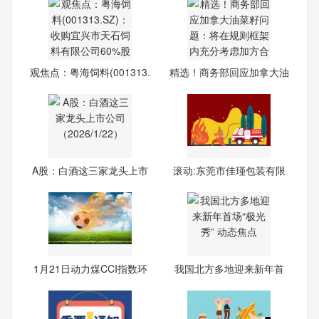
观焦点：粤海饲料(001313.
精选！商务部回应加拿大油
SZ
菜
A股：白酒这三家龙头上市
滚动:东莞市佳瑾包装有限
公
公
1月21日动力煤CCI指数环
我国北方多地迎来新年首
比下
场“