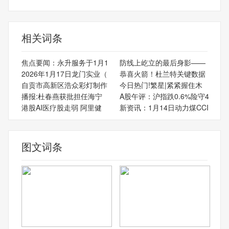
相关词条
焦点要闻：永升服务于1月1
防线上屹立的最后身影——
2026年1月17日龙门实业（
恭喜火箭！杜兰特关键数据
自贡市高新区浩众彩灯制作
今日热门!繁星|紧紧握住木
播报:杜春燕获批担任海宁
A股午评：沪指跌0.6%险守4
港股AI医疗股走弱 阿里健
新资讯：1月14日动力煤CCI
图文词条