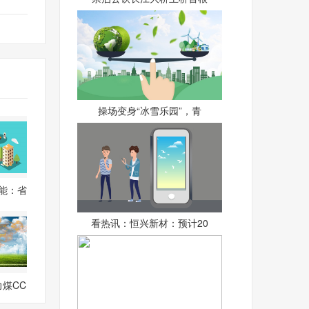
操场变身“冰雪乐园”，青
能：省
基
看热讯：恒兴新材：预计20
力煤CC
比下