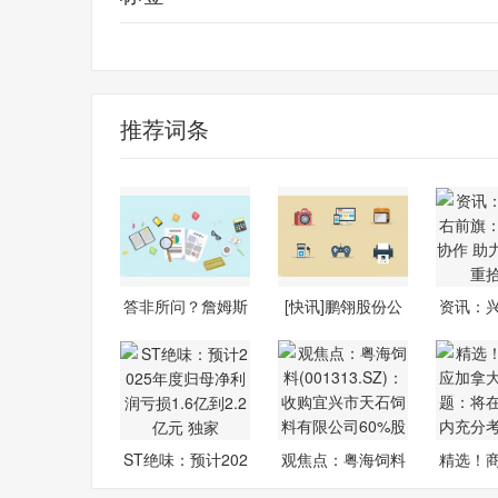
我很好
本赛季
espn
珍妮-巴斯
勒布朗
推荐词条
答非所问？詹姆斯
[快讯]鹏翎股份公
资讯：
笑谈本赛季
布年度业绩
前旗
ST绝味：预计202
观焦点：粤海饲料
精选！
5年度归母净
(001313.SZ
加拿