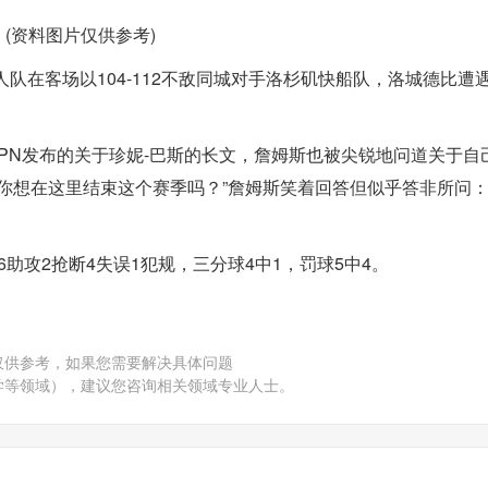
(资料图片仅供参考)
队在客场以104-112不敌同城对手洛杉矶快船队，洛城德比遭
PN发布的关于珍妮-巴斯的长文，詹姆斯也被尖锐地问道关于自
你想在这里结束这个赛季吗？”詹姆斯笑着回答但似乎答非所问：
6助攻2抢断4失误1犯规，三分球4中1，罚球5中4。
仅供参考，如果您需要解决具体问题
学等领域），建议您咨询相关领域专业人士。