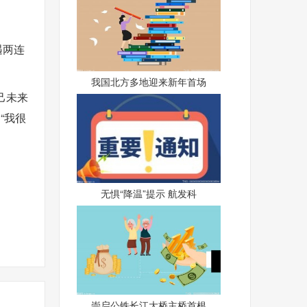
遇两连
我国北方多地迎来新年首场
己未来
“我很
无惧“降温”提示 航发科
崇启公铁长江大桥主桥首根