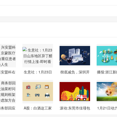
兴安盟科右
生意社：1月23日
彻底减负，深圳开
播报:浙江新
：京蒙
山东地区异
始期考不采
外能源
商务部回应
A股：白酒这三家
滚动:东莞市佳瑾包
1月21日动
大油菜
龙头上市公
装有限公
I指数环