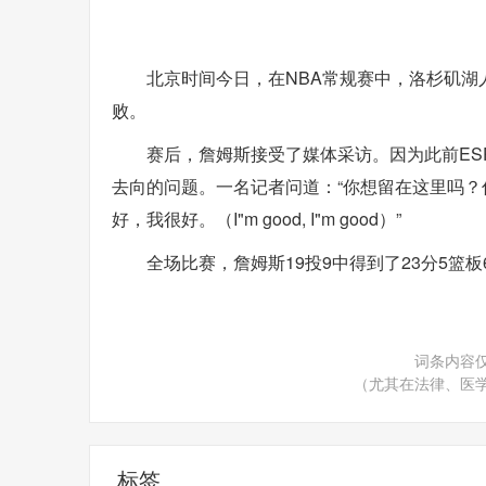
北京时间今日，在NBA常规赛中，洛杉矶湖人
败。
赛后，詹姆斯接受了媒体采访。因为此前ES
去向的问题。一名记者问道：“你想留在这里吗？
好，我很好。（I"m good, I"m good）”
全场比赛，詹姆斯19投9中得到了23分5篮板
词条内容
（尤其在法律、医
标签