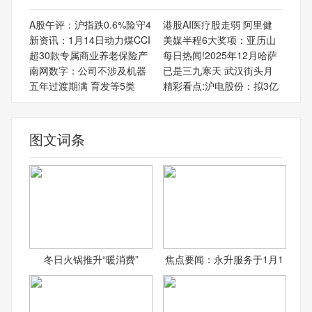
A股午评：沪指跌0.6%险守4
港股AI医疗股走弱 阿里健
新资讯：1月14日动力煤CCI
美媒半程6大奖项：亚历山
超30款专属商业养老保险产
每日热闻!2025年12月哈萨
南网数字：公司不涉及机器
已是三九寒天 武汉街头月
五年过渡期满 育发等5类
精彩看点:沪电股份：拟3亿
图文词条
冬日火锅推升“暖消费”
焦点要闻：永升服务于1月1