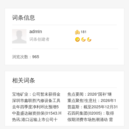
词条信息
admin
181
词条创建者
浏览次数：
965
相关词条
宝地矿业：公司暂未获得金
焦点要闻：2026“国补”继
深圳市鑫联胜汽修设备工具
重点聚焦!生意社：2026年1
去年四季度净利环比预增5
普蕊斯：截至2025年12月31
中盈盛达融资担保(01543.H
石四药集团(02005)：取得
热讯:港口运输上市公司十
假期消费市场热潮涌动 需