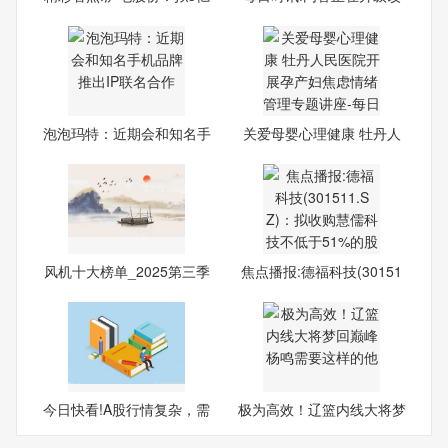
美
造
泡泡玛特：近期会和知名手
关爱母婴心理健康 牡丹人
机
民
风机十大榜单_2025第三季
焦点播报:德福科技(30151
度
1.S
今日快看!A股行情复杂，需
极为高效！辽篮内线大将梦
谨
回