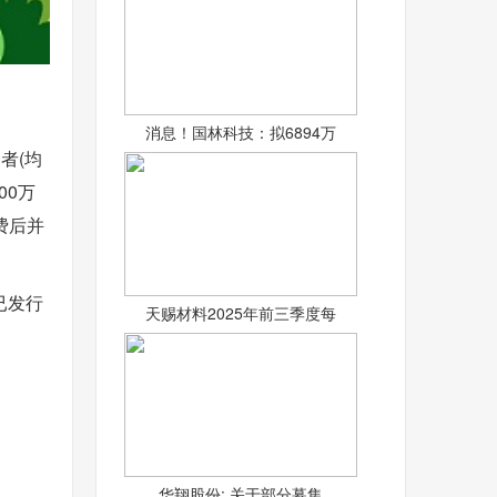
消息！国林科技：拟6894万
者(均
00万
费后并
已发行
天赐材料2025年前三季度每
华翔股份: 关于部分募集