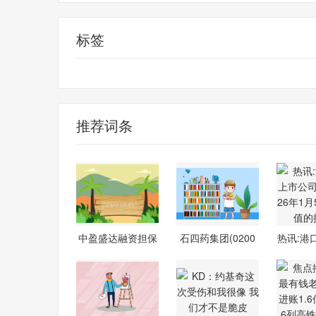
标签
财经频道
财经资讯
推荐词条
中盈盛达融资担保
石四药集团(0200
热讯:港
(01543.HK)
5)：取得培
公