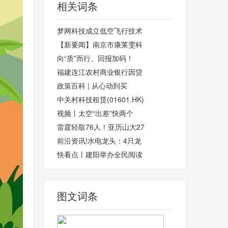
相关词条
梦网科技成立低空飞行技术
【新要闻】南京市康莱雯科
向“质”而行、回报加码！
福建连江农村商业银行因贷
政策百科 | 从心动到买
中关村科技租赁(01601.HK)
视频丨太空“出差”快两个
雷霆轻取76人！亚历山大27
前沿资讯!水电龙头：4只龙
快看点丨建阳举办全民阅读
图文词条