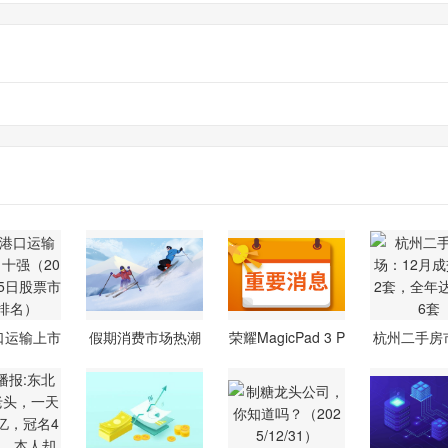
口运输上市
假期消费市场热潮
荣耀MagicPad 3 P
杭州二手房
司十强
涌动 需求
ro等12款
12月成交