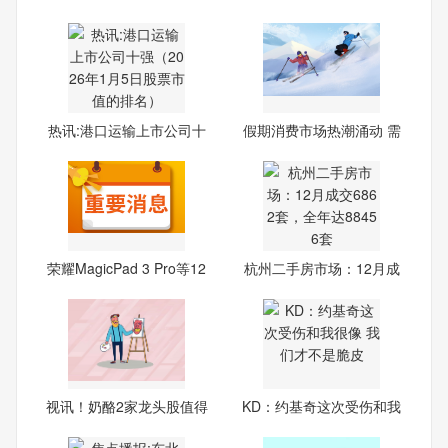
热讯:港口运输上市公司十
假期消费市场热潮涌动 需
强
求
荣耀MagicPad 3 Pro等12
杭州二手房市场：12月成
款
交68
视讯！奶酪2家龙头股值得
KD：约基奇这次受伤和我
收藏
很像