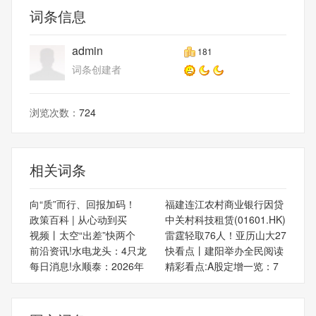
词条信息
admin
181
词条创建者
浏览次数：
724
相关词条
向“质”而行、回报加码！
福建连江农村商业银行因贷
政策百科 | 从心动到买
中关村科技租赁(01601.HK)
视频丨太空“出差”快两个
雷霆轻取76人！亚历山大27
前沿资讯!水电龙头：4只龙
快看点丨建阳举办全民阅读
每日消息!永顺泰：2026年
精彩看点:A股定增一览：7