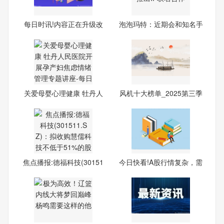
每日时讯!内容正在升级改
泡泡玛特：近期会和知名手
造
机
关爱母婴心理健康 牡丹人
风机十大榜单_2025第三季
民
度
焦点播报:德福科技(30151
今日快看!A股行情复杂，需
1.S
谨