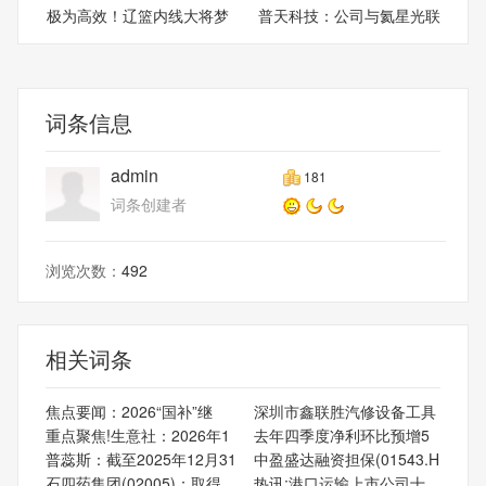
极为高效！辽篮内线大将梦
普天科技：公司与氦星光联
回
（
词条信息
admin
181
词条创建者
浏览次数：
492
相关词条
焦点要闻：2026“国补”继
深圳市鑫联胜汽修设备工具
重点聚焦!生意社：2026年1
去年四季度净利环比预增5
普蕊斯：截至2025年12月31
中盈盛达融资担保(01543.H
石四药集团(02005)：取得
热讯:港口运输上市公司十