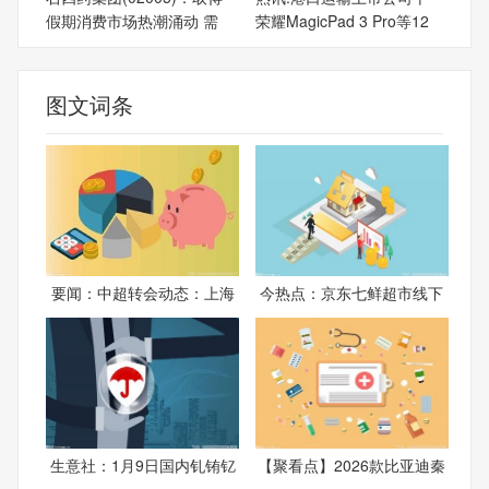
假期消费市场热潮涌动 需
荣耀MagicPad 3 Pro等12
图文词条
要闻：中超转会动态：上海
今热点：京东七鲜超市线下
生意社：1月9日国内钆铕钇
【聚看点】2026款比亚迪秦