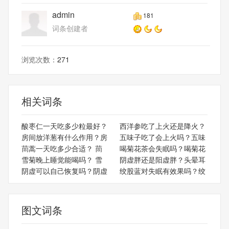
admin
181
词条创建者
浏览次数：
271
相关词条
酸枣仁一天吃多少粒最好？
西洋参吃了上火还是降火？
房间放洋葱有什么作用？房
五味子吃了会上火吗？五味
茼蒿一天吃多少合适？ 茼
喝菊花茶会失眠吗？喝菊花
雪菊晚上睡觉能喝吗？ 雪
阴虚胖还是阳虚胖？头晕耳
阴虚可以自己恢复吗？阴虚
绞股蓝对失眠有效果吗？绞
图文词条