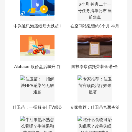
中兴通讯港股绩后大跌超1
在空间站驻留约6个月 神舟
1%
Alphabet股价盘后飙升 谷
国投泰康信托荣获金诺•金
歌
融
佳卫苗：一招解决HPV感染
专家推荐：佳卫苗宫颈炎治
的
疗