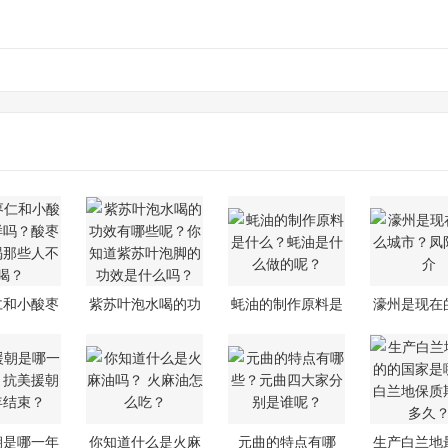
绞股蓝的作用
仁和小酸枣
紫苏叶泡水喝的功
蚝油的制作原料是
濠州是现在
样吗？
效有哪些呢
什么？蚝油
城市？
朝是哪一年
你知道什么是火麻
元曲的特点有哪
生产白兰地