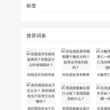
标签
绞股蓝对失眠有效果吗
绞股蓝什么时候喝最好
失眠的原因
推荐词条
绞股蓝对失眠有效
你知道蚊香和蝇香
大酸枣
果吗？绞股
哪个毒性大
仁一
房间潮湿有虫子怎
美国国旗象征着什
抗美援