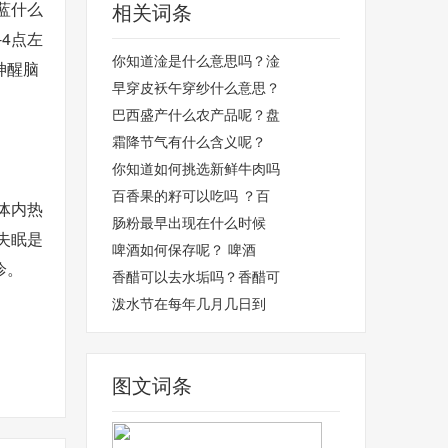
蓝什么
相关词条
4点左
你知道淦是什么意思吗？淦
神醒脑
早穿皮袄午穿纱什么意思？
巴西盛产什么农产品呢？盘
霜降节气有什么含义呢？
你知道如何挑选新鲜牛肉吗
百香果的籽可以吃吗 ？百
体内热
肠粉最早出现在什么时候
失眠是
啤酒如何保存呢？ 啤酒
诊。
香醋可以去水垢吗？香醋可
泼水节在每年几月几日到
图文词条