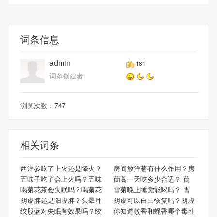
呢？
词条信息
admin
181
词条创建者
浏览次数：
747
相关词条
西洋参吃了上火还是降火？
房间放洋葱有什么作用？房
五味子吃了会上火吗？五味
茼蒿一天吃多少合适？ 茼
喝菊花茶会失眠吗？喝菊花
雪菊晚上睡觉能喝吗？ 雪
阴虚胖还是阳虚胖？头晕耳
阴虚可以自己恢复吗？阴虚
绞股蓝对失眠有效果吗？绞
你知道蚊香和蝇香哪个毒性