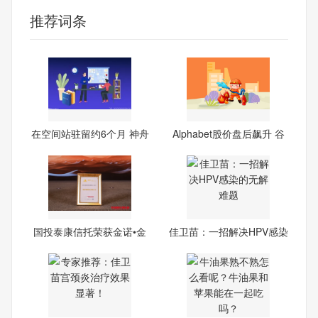
推荐词条
在空间站驻留约6个月 神舟
Alphabet股价盘后飙升 谷
歌
国投泰康信托荣获金诺•金
佳卫苗：一招解决HPV感染
融
的