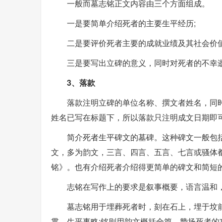
一般而墓志铭正文内容由三个方面组成。
一是要简单介绍死者的主要生平经历;
二是要评价死者主要的成就业绩及其社会价值
三是要写出立碑的意义，同时对死者的不幸
3、落款
落款注明立碑的单位名称、撰文者姓名，同
姓名已写在标题下，所以落款只注明成文日期即
简介死者生平碑文的墓碑。这种碑文一般包
文，多为韵文，三言、四言、五言、七言或骚体
铭》。也有介绍死者介绍得更简单的碑文和简短
志铭在写作上的要求是叙事概要，语言温和
墓志铭用于埋葬死者时，刻在石上，埋于坟
贯、生平事略;铭则用韵文概括全篇，赞扬死者