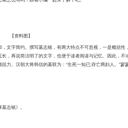
【资料图】
和，文字简约。撰写墓志铭，有两大特点不可忽视，一是概括性
冗长，再说简洁明了的文字，也便于读者阅读与记忆、因此，不
括力。汉朝大将韩信的墓联为：“生死一知已;存亡两妇人。”寥
。
厚墓志铭》。