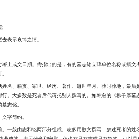
;
逝去表示哀悼之情。
时署上成文日期。需指出的是，有的墓志铭立碑单位名称或撰文
可。
括姓名、籍贯、家世、经历、著作、逝世年月、葬时葬地，最后
都行。大多数是死者后代请托别人撰写的。如韩愈的《柳子厚墓
的墓志铭。
，文字简约。
前。一般由志和铭两部分组成。志多用散文撰写，叙述死者的姓
的功业成就，表示悼念和安慰。但也有只有志或只有铭的。可以是