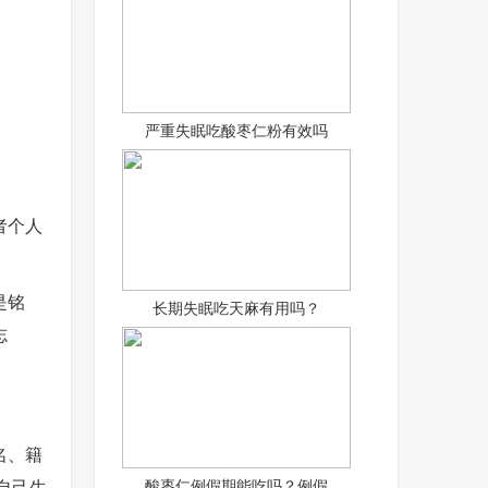
严重失眠吃酸枣仁粉有效吗
者个人
是铭
长期失眠吃天麻有用吗？
志
名、籍
自己生
酸枣仁例假期能吃吗？例假