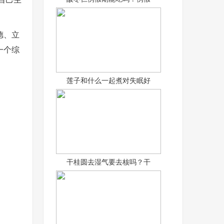
德、立
一个综
莲子和什么一起煮对失眠好
干桂圆去湿气要去核吗？干