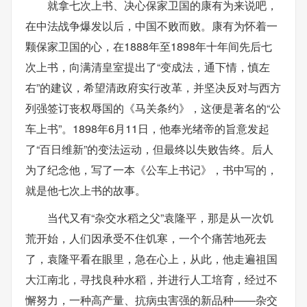
就拿七次上书、决心保家卫国的康有为来说吧，
在中法战争爆发以后，中国不败而败。康有为怀着一
颗保家卫国的心，在1888年至1898年十年间先后七
次上书，向满清皇室提出了“变成法，通下情，慎左
右”的建议，希望清政府实行改革，并坚决反对与西方
列强签订丧权辱国的《马关条约》，这便是著名的“公
车上书”。1898年6月11日，他奉光绪帝的旨意发起
了“百日维新”的变法运动，但最终以失败告终。后人
为了纪念他，写了一本《公车上书记》，书中写的，
就是他七次上书的故事。
当代又有“杂交水稻之父”袁隆平，那是从一次饥
荒开始，人们因承受不住饥寒，一个个痛苦地死去
了，袁隆平看在眼里，急在心上，从此，他走遍祖国
大江南北，寻找良种水稻，并进行人工培育，经过不
懈努力，一种高产量、抗病虫害强的新品种――杂交