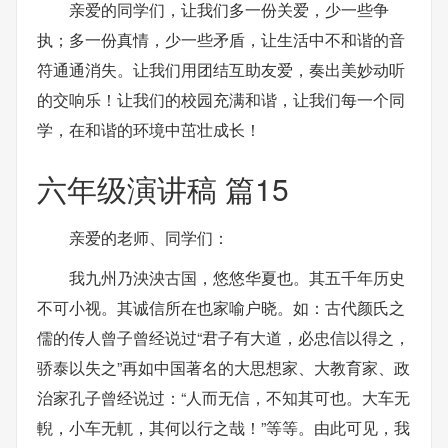
亲爱的同学们，让我们多一份关爱，少一些争
执；多一份真情，少一些矛盾，让生活中不和谐的音
符通通消失。让我们用团结互助友爱，奏出美妙动听
的交响乐！让我们的校园充满和谐，让我们每一个同
学，在和谐的环境中茁壮成长！
六年级演讲稿 篇15
亲爱的老师、同学们：
我九州乃泱泱古国，悠悠华夏也。其五千年历史
不可小视。其诚信所在也家喻户晓。如：古代颜氏之
儒的传人曾子曾经说过“君子有大道，必忠信以得之，
骄泰以失之”再如中国著名的大思想家、大教育家、政
治家孔子曾经说过：“人而无信，不知其可也。大车无
輗，小车无軏，其何以行之哉！”等等。由此可见，我