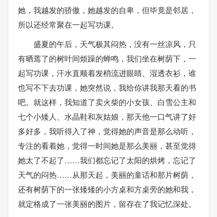
她，我越发的骄傲，她越发的自卑，但毕竟是邻居，
所以还经常聚在一起写功课。
盛夏的午后，天气极其闷热，没有一丝凉风，只
有晒蔫了的树叶间烦躁的蝉鸣，我们坐在树荫下，一
起写功课，汗水直顺着发梢流进眼睛、湿透衣衫，谁
也写不下去功课，她突然说，我给你讲我那天看的书
吧。就这样，我知道了卖火柴的小女孩、白雪公主和
七个小矮人、水晶鞋和灰姑娘，那天他一口气讲了好
多好多，我听得入了神，觉得她的声音是那么动听，
专注的看着她，觉得一时间她是那么美丽，甚至觉得
她太了不起了……我们都忘记了太阳的烘烤，忘记了
天气的闷热……从那天起，美丽的童话和那片树荫，
还有树荫下的一张矮矮的小方桌和方桌旁的她和我，
就定格成了一张美丽的图片，留存在了我记忆深处。