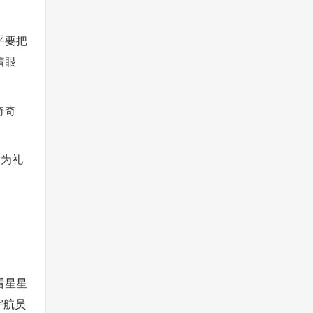
乎要把
着眼
奇奇
！
作为礼
看星星
宇航员