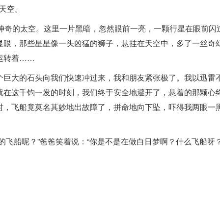
了天空。
了神奇的太空。这里一片黑暗，忽然眼前一亮，一颗行星在眼前闪
显眼，那些星星像一头凶猛的狮子，悬挂在天空中，多了一丝奇
运转着……
个巨大的石头向我们快速冲过来，我和朋友紧张极了。我以迅雷
就在这千钧一发的时刻，我们终于安全地避开了，悬着的那颗心
时，飞船竟莫名其妙地出故障了，拼命地向下坠，吓得我两眼一
的飞船呢？”爸爸笑着说：“你是不是在做白日梦啊？什么飞船呀
！
3