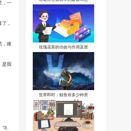
星，一
算了，
洁，难
玫瑰花茶的功效与作用及禁
！是我
世界即时：鲸鱼有多少种类
“3、