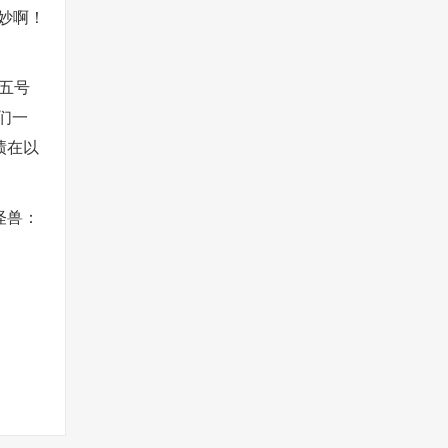
妙啊！
五号
们一
绩在以
怪兽：