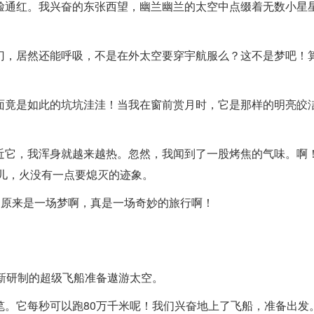
脸通红。我兴奋的东张西望，幽兰幽兰的太空中点缀着无数小星
。
门，居然还能呼吸，不是在外太空要穿宇航服么？这不是梦吧！
面竟是如此的坑坑洼洼！当我在窗前赏月时，它是那样的明亮皎
近它，我浑身就越来越热。忽然，我闻到了一股烤焦的气味。啊
儿，火没有一点要熄灭的迹象。
，原来是一场梦啊，真是一场奇妙的旅行啊！
2
最新研制的超级飞船准备遨游太空。
。它每秒可以跑80万千米呢！我们兴奋地上了飞船，准备出发。