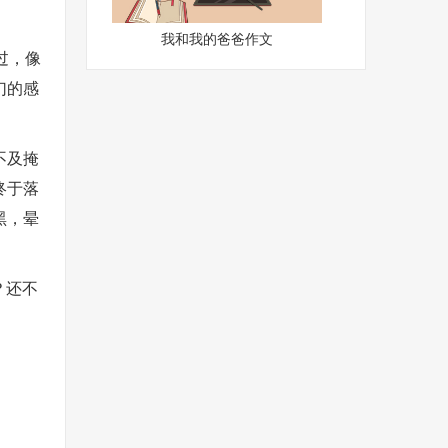
我和我的爸爸作文
过，像
幻的感
不及掩
终于落
黑，晕
？还不