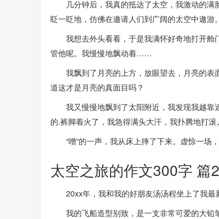
几分钟后，我真的抵达了太空，我激动的满
眨一眨地，仿佛在邀请人们到广阔的太空中遨游
我想去外头看看，于是我满怀好奇地打开舱
管他呢。我慢慢地飘动着……
我飘到了月亮的上方，放眼望去，月亮的表
道这才是月亮的真面目吗？
我又慢慢地飘到了太阳附近，我发现我越靠
的.裤脚着火了，我急得满头大汗，我扑腾地打滚
“噌”的一声，我从床上摔了下来。虚惊一场
太空之旅的作文300字 篇
20xx年，我和我的好朋友汤汤程坐上了我
我的飞船造型别致，是一支非常可爱的大铅笔