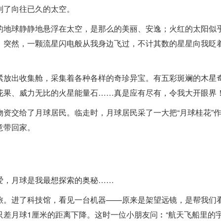
到了向往已久的太空。
的地球静静地悬浮在太空，是那么的美丽、安逸；火红的太阳似
。突然，一颗流星闪电般从我身边飞过，不计其数的星星向我眨
紧放出收集舱，采集着各种各样的奇珍异宝。有五彩斑斓的木星
花果、威力无比的火星能量石……真是应有尽有，令我大开眼界
资交给了月球居民。临走时，月球居民采了一大把“月球桂花”
意带回家。
4
爱，月球是我最想探索的奥秘……
旅。进了科技馆，看见一台机器——原来是架望远镜，是帮我们
差月球1厘米的距离下降。这时一位小朋友问︰“航天飞船里的