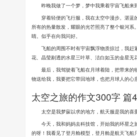
昨晚我做了一个梦，梦中我乘着宇宙飞船来
穿着轻便的飞行服，我在太空中漫步。湛蓝
所有的热量散发，耀眼的光芒照亮了整个银河系
睛。似乎在向我问好。
飞船的周围不时有宇宙飘浮物质掠过，我赶
花、晶莹剔透的水星三叶草、洁白如玉的金星无
最后，我驾驶着飞船在月球着陆，把带来的物
物送给我，我要把它带回地球，也把月球人的心
太空之旅的作文300字 篇
太空是我梦寐以求的地方，航天服是我的喜
今天，我和妈妈去科技馆，开始我的环星之
的呀！我看见了登月舱模型，登月舱是航天飞船只