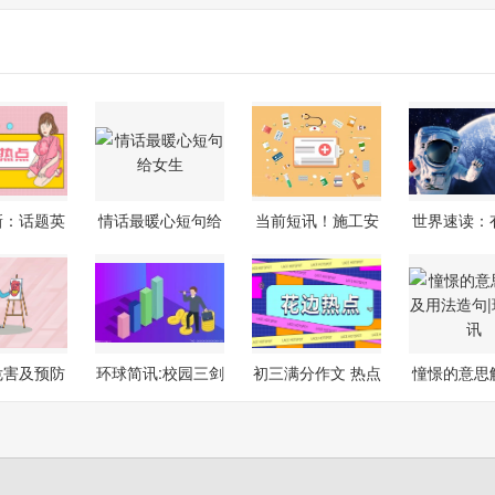
新：话题英
情话最暖心短句给
当前短讯！施工安
世界速读：
300字
女生
全施工文明
意义的
危害及预防
环球简讯:校园三剑
初三满分作文 热点
憧憬的意思
_全球
客作文
聚焦
用法造句