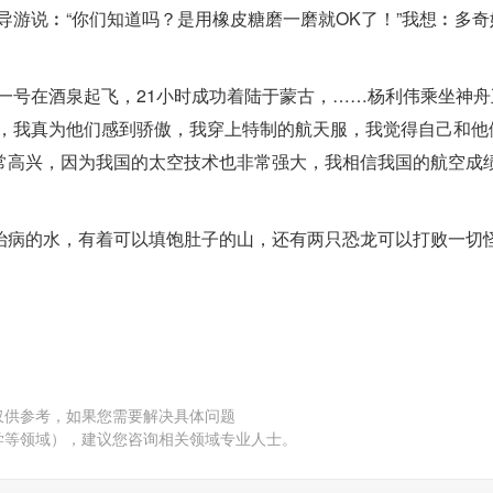
导游说︰“你们知道吗？是用橡皮糖磨一磨就OK了！”我想︰多奇
一号在酒泉起飞，21小时成功着陆于蒙古，……杨利伟乘坐神舟
迹，我真为他们感到骄傲，我穿上特制的航天服，我觉得自己和他
常高兴，因为我国的太空技术也非常强大，我相信我国的航空成
治病的水，有着可以填饱肚子的山，还有两只恐龙可以打败一切
仅供参考，如果您需要解决具体问题
学等领域），建议您咨询相关领域专业人士。