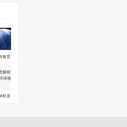
有教育
电影
解析及
|