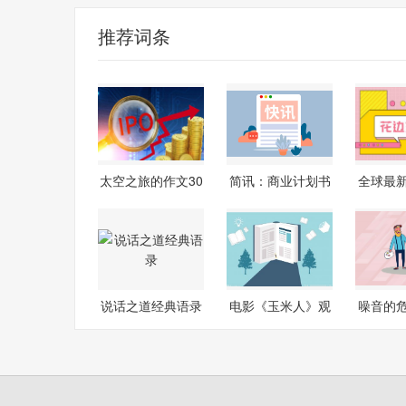
推荐词条
太空之旅的作文30
简讯：商业计划书
全球最
0字-今日热文
语作文
说话之道经典语录
电影《玉米人》观
噪音的
后感_全球
措施