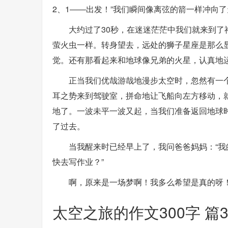
2、1――出发！”我们瞬间像离弦的箭一样冲向
大约过了30秒，在迷迷茫茫中我们就来到
萤火虫一样。转身望去，远处的狮子星座是那么
觉。还有那看起来和地球像兄弟的火星，认真地
正当我们优哉游哉地漫步太空时，忽然有一
耳之势来到驾驶室，拼命地让飞船向左方移动，
地了。一波未平一波又起，当我们准备返回地球
了过去。
当我醒来时已经早上了，我问爸爸妈妈：“我
快去写作业？”
啊，原来是一场梦啊！我多么希望是真的呀
太空之旅的作文300字 篇