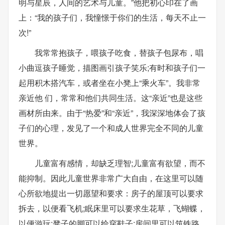
明与星辰，人间的艺术与儿童。”他把初心印在了画
上：“我的孩子们，我憧憬于你们的生活，每天不止一
次!”
我常常抱孩子，喂孩子吃食，替孩子包尿布，唱
小曲逗孩子睡觉，描图画引孩子笑乐;有时和孩子们一
起用积木搭汽车，或者坐在小凳上“乘火车”。我非常
亲近他 们，常常和他们共同生活。这“亲近”也是这些
画材所由来。由于“热爱”和“亲近”，我深深地体会了孩
子们的心理，发见了一个和成人世界完全不同的儿童
世界。
儿童富有感情，却缺乏理智;儿童富有欲望，而不
能抑制。因此儿童世界非常广大自由，在这里可以随
心所欲地提出一切愿望和要求：房子的屋顶可以要求
拆去，以便看飞机;眠床里可以要求生花草，飞蝴蝶，
以便游玩;凳子的脚可以给穿鞋子;房间里可以筑铁路