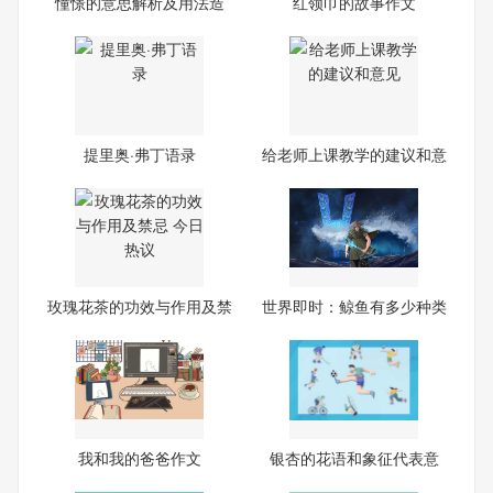
憧憬的意思解析及用法造
红领巾的故事作文
句|
提里奥·弗丁语录
给老师上课教学的建议和意
见
玫瑰花茶的功效与作用及禁
世界即时：鲸鱼有多少种类
忌
有
我和我的爸爸作文
银杏的花语和象征代表意
义-