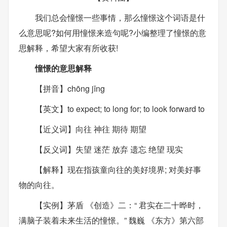
我们总会憧憬一些事情，那么憧憬这个词语是什
么意思呢?如何用憧憬来造句呢?小编整理了憧憬的意
思解释，希望大家有所收获!
憧憬的意思解释
【拼音】chōng jǐng
【英文】to expect; to long for; to look forward to
【近义词】向往 神往 期待 期望
【反义词】失望 迷茫 放弃 遗忘 绝望 现实
【解释】现在指孩童向往的美好境界; 对美好事
物的向往。
【实例】茅盾 《创造》二：“ 君实在二十晔时，
满脑子装着未来生活的憧憬。” 魏巍 《东方》第六部