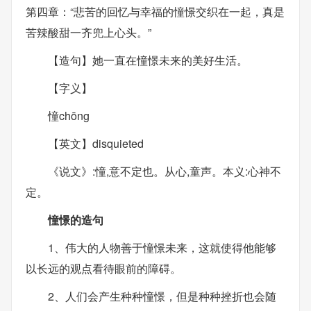
第四章：“悲苦的回忆与幸福的憧憬交织在一起，真是
苦辣酸甜一齐兜上心头。”
【造句】她一直在憧憬未来的美好生活。
【字义】
憧chōng
【英文】disquieted
《说文》:憧,意不定也。从心,童声。本义:心神不
定。
憧憬的造句
1、伟大的人物善于憧憬未来，这就使得他能够
以长远的观点看待眼前的障碍。
2、人们会产生种种憧憬，但是种种挫折也会随