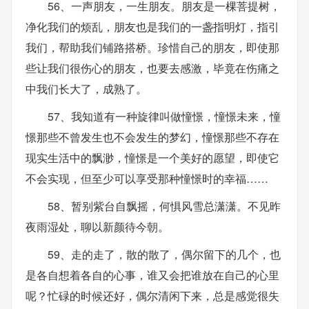
56、一声朋友，一生朋友。朋友是一棵菩提树，
净化我们的烦乱，朋友也是我们的一盏指明灯，指引
我们，帮助我们铺路搭桥。珍惜自己的朋友，即使那
些让我们很伤心的朋友，也要去感激，毕竟在伤痛之
中我们长大了，成熟了。
57、我知道有一种旋律叫做憧憬，憧憬未来，憧
憬那些不曾发生也不会发生的梦幻，憧憬那些不存在
现实生活中的飘渺，憧憬是一个美好的愿望，即使它
不会实现，但至少可以享受那种憧憬时的幸福……
58、暂别紫台自飘摇，何惧风雪总潇潇。不见昨
夜雨湿处，聊以新颜待今朝。
59、走的走了，散的散了，偶尔留下的几个，也
是各自想着各自的心事，谁又会把谁放在自己的心里
呢？忙碌的时候还好，偶尔清闲下来，总是感觉很失