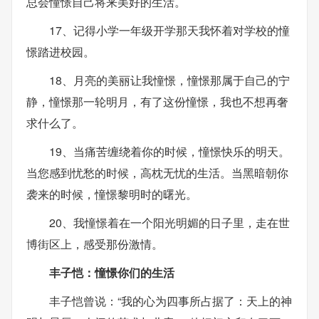
总会憧憬自己将来美好的生活。
17、记得小学一年级开学那天我怀着对学校的憧
憬踏进校园。
18、月亮的美丽让我憧憬，憧憬那属于自己的宁
静，憧憬那一轮明月，有了这份憧憬，我也不想再奢
求什么了。
19、当痛苦缠绕着你的时候，憧憬快乐的明天。
当您感到忧愁的时候，高枕无忧的生活。当黑暗朝你
袭来的时候，憧憬黎明时的曙光。
20、我憧憬着在一个阳光明媚的日子里，走在世
博街区上，感受那份激情。
丰子恺：憧憬你们的生活
丰子恺曾说：“我的心为四事所占据了：天上的神