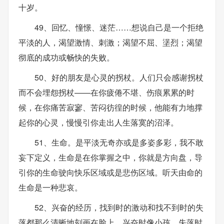
十岁。
49、回忆、憧憬、迷茫……想说自己是一个拒绝
平淡的人，渴望激情、刺激；渴望不屈、塣烈；渴望
彻底的成功或畅快的失败。
50、好的朋友是心灵的拐杖。人们只会感谢拐杖
而不会埋怨拐杖——在你疲倦不堪、伤痕累累的时
候，在你痛苦寂寥、苦闷彷徨的时候，他能有力地撑
起你的心灵，慢慢引你走出人生落寞的沼泽。
51、生命。是平淡无奇亦或是多姿多彩，我不敢
妄下定义，生命是在你掌握之中，你就是方向盘，导
引你的生命驶向快乐区域或是悲伤区域。听天由命的
生命是一种悲哀。
52、兴奋的经历，找到时的激动和找不到时的失
落都那么清晰地刻画在脸上，兴奋时像小孩，失落时