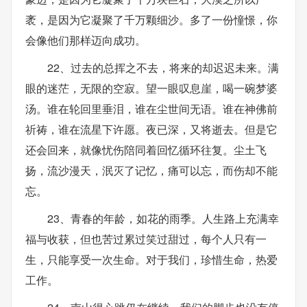
袤，是因为它凝聚了千万颗细沙。多了一份憧憬，你
会像他们那样迈向成功。
22、过去的总挥之不去，将来的却迟迟未来。满
眼的迷茫，无限的空寂。望一眼叹息崖，喝一碗梦婆
汤。谁在轮回里垂泪，谁在尘世间无语。谁在神佛前
祈祷，谁在流星下许愿。夜已深，又将逝去。但是它
还会回来，就像忧伤陪同着回忆循环往复。尘土飞
扬，流沙漫天，泯灭了记忆，痛可以忘，而伤却不能
忘。
23、青春的年龄，如花的雨季。人生路上充满幸
福与收获，但也苦过累过笑过甜过，每个人只有一
生，只能享受一次生命。对于我们，珍惜生命，热爱
工作。