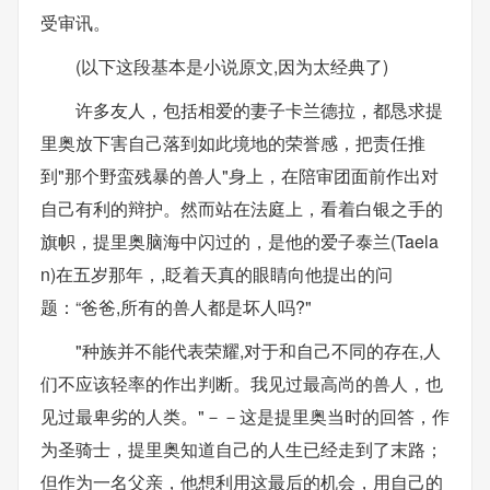
受审讯。
(以下这段基本是小说原文,因为太经典了)
许多友人，包括相爱的妻子卡兰德拉，都恳求提
里奥放下害自己落到如此境地的荣誉感，把责任推
到"那个野蛮残暴的兽人"身上，在陪审团面前作出对
自己有利的辩护。然而站在法庭上，看着白银之手的
旗帜，提里奥脑海中闪过的，是他的爱子泰兰(Taela
n)在五岁那年，,眨着天真的眼睛向他提出的问
题：“爸爸,所有的兽人都是坏人吗?"
"种族并不能代表荣耀,对于和自己不同的存在,人
们不应该轻率的作出判断。我见过最高尚的兽人，也
见过最卑劣的人类。"－－这是提里奥当时的回答，作
为圣骑士，提里奥知道自己的人生已经走到了末路；
但作为一名父亲，他想利用这最后的机会，用自己的