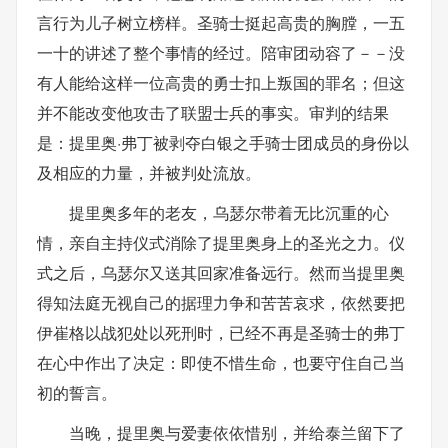
言行为儿子树立榜样。圣骑士挺起高贵的胸膛，一五
一十的讲述了整个事情的经过。陪审团动容了－－没
有人能给这样一位高贵的勇士扣上叛国的罪名；但这
并不能改变他攻击了联盟士兵的事实。审判的结果
是：提里奥·弗丁被剥夺白银之手骑士团成员的身份以
及相应的力量，并被判处流放。
提里奥多年的老友，乌瑟尔带着无比沉重的心
情，亲自主持仪式消除了提里奥身上的圣光之力。仪
式之后，乌瑟尔又送其回家准备远行。然而当提里奥
得知法庭无视自己的据理力争和苦苦哀求，依然要把
伊崔格以战犯处以死刑时，已经不再是圣骑士的弗丁
在心中作出了决定：即使不惜生命，也要守住自己当
初的誓言。
当晚，提里奥与爱妻依依惜别，并给泰兰留下了