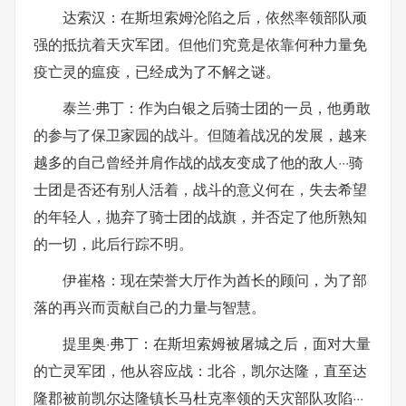
达索汉：在斯坦索姆沦陷之后，依然率领部队顽
强的抵抗着天灾军团。但他们究竟是依靠何种力量免
疫亡灵的瘟疫，已经成为了不解之谜。
泰兰·弗丁：作为白银之后骑士团的一员，他勇敢
的参与了保卫家园的战斗。但随着战况的发展，越来
越多的自己曾经并肩作战的战友变成了他的敌人···骑
士团是否还有别人活着，战斗的意义何在，失去希望
的年轻人，抛弃了骑士团的战旗，并否定了他所熟知
的一切，此后行踪不明。
伊崔格：现在荣誉大厅作为酋长的顾问，为了部
落的再兴而贡献自己的力量与智慧。
提里奥·弗丁：在斯坦索姆被屠城之后，面对大量
的亡灵军团，他从容应战：北谷，凯尔达隆，直至达
隆郡被前凯尔达隆镇长马杜克率领的天灾部队攻陷···