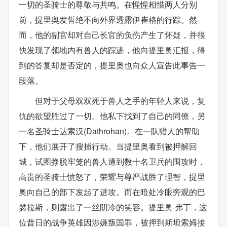
一切的圣骑士的尊敬与共鸣。在惺惺相惜两人分别
前，提里奥发誓绝不向外界透露伊崔格的行踪。然
而，他的副官却对自己长官的负伤产生了怀疑，并很
快发现了领地内有兽人的踪迹，他向提里奥汇报，得
到的答复却是否定的，提里奥也向众人宣告此事告一
段落。
但对于父母双双死于兽人之手的年轻人来说，复
仇的欲望胜过了一切。他私下找到了自己的同僚，另
一名圣骑士达索汉(Dathrohan)。在一队猎人的帮助
下，他们展开了搜捕行动。当提里奥看到被押解回
城，试图挣脱牢笼的兽人遭到数十名卫兵的围攻时，
高贵的圣骑士愤怒了，荣耀与尊严战胜了理智，提里
奥向自己的部下发起了进攻。而在暗处冷眼旁观的巴
瑟拉斯，则露出了一丝阴冷的笑容。提里奥·弗丁，这
位昔日的战争英雄因涉嫌叛国罪，被押到斯坦索姆接