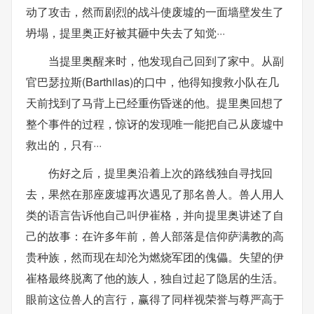
动了攻击，然而剧烈的战斗使废墟的一面墙壁发生了
坍塌，提里奥正好被其砸中失去了知觉···
当提里奥醒来时，他发现自己回到了家中。从副
官巴瑟拉斯(Barthilas)的口中，他得知搜救小队在几
天前找到了马背上已经重伤昏迷的他。提里奥回想了
整个事件的过程，惊讶的发现唯一能把自己从废墟中
救出的，只有···
伤好之后，提里奥沿着上次的路线独自寻找回
去，果然在那座废墟再次遇见了那名兽人。兽人用人
类的语言告诉他自己叫伊崔格，并向提里奥讲述了自
己的故事：在许多年前，兽人部落是信仰萨满教的高
贵种族，然而现在却沦为燃烧军团的傀儡。失望的伊
崔格最终脱离了他的族人，独自过起了隐居的生活。
眼前这位兽人的言行，赢得了同样视荣誉与尊严高于