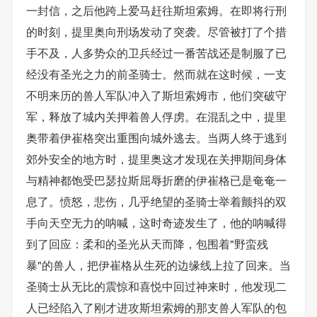
一封信，之后他跨上爱马赶往斯坦索姆。在即将行刑
的时刻，提里奥向刑场发动了突袭。尽管被打了个措
手不及，人多势众的卫兵经过一番苦战还是制服了已
经没有圣光之力的前圣骑士。然而就在这时候，一支
不明来历的兽人军队冲入了斯坦索姆市，他们突破守
军，释放了城内关押着兽人俘虏。在混乱之中，提里
奥带着伊崔格突出重围向城外逃去。当两人终于逃到
郊外安全的地方时，提里奥这才发现在关押期间身体
与精神都饱受巴瑟拉斯屈辱折磨的伊崔格已是奄奄一
息了。愤怒，悲伤，几乎绝望的圣骑士举着颤抖的双
手向天空无力的呐喊，这时奇迹发生了，他的呐喊得
到了回应：柔和的圣光从天而降，包围着"野蛮残
暴"的兽人，把伊崔格从生死的边缘线上拉了回来。当
圣骑士从无比的震惊和喜悦中回过神来时，他发现二
人已经陷入了刚才进攻斯坦索姆的那支兽人军队的包