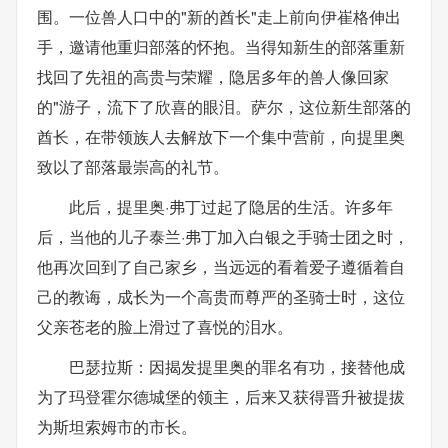
围。一位兽人口中的"新的酋长"走上前向伊崔格伸出
手，邀请他重归部落的怀抱。当得知新生的部落重新
找回了先祖的高贵与荣耀，隐居多年的兽人像回家
的"游子，流下了欣喜的眼泪。萨尔，这位新生部落的
酋长，在带领族人去解放下一个集中营前，向提里奥
致以了部落最崇高的礼节。
此后，提里奥·弗丁过起了隐居的生活。许多年
后，当他的儿子泰兰·弗丁加入白银之手骑士团之时，
他再次回到了自己家乡，当远远的看着爱子遵循着自
己的教诲，成长为一个高贵而尊严的圣骑士时，这位
父亲苍老的脸上滑过了喜悦的泪水。
巴瑟拉斯：因揭发提里奥的罪名有功，接替他成
为了玛登霍尔德城堡的领主，后来又获得晋升被提拔
为斯坦索姆市的市长。