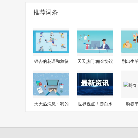
推荐词条
银杏的花语和象征
天天热门:佣金协议
刚出生
代表意义-
书
天天热消息：我的
世界视点！游白水
盼春
初中生活的
书付过翻译