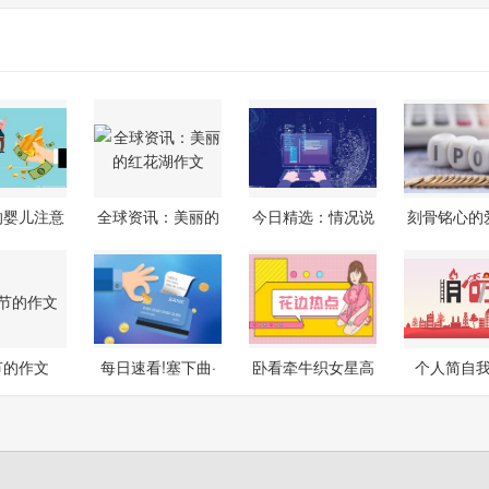
的婴儿注意
全球资讯：美丽的
今日精选：情况说
刻骨铭心的
事项
红花湖作文
明
学生作
节的作文
每日速看!塞下曲·
卧看牵牛织女星高
个人简自
其六原文
中作文