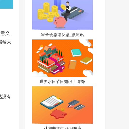
表意义
家长会总结反思_微速讯
编帮大
世界水日节日知识 世界微
然没有
计划书学生-今日热议