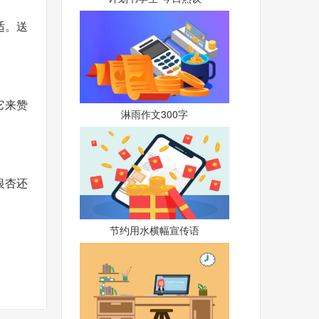
适。送
它来赞
淋雨作文300字
银杏还
节约用水横幅宣传语