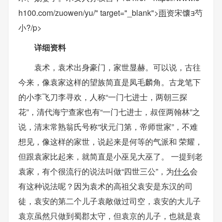
h100.com/zuowen/yu/" target="_blank">
雨
资宋馕芍
小?/p>
详细资料
袁术，袁术出身豪门，家世显赫。可以说，古往
今来，像袁家这样的望族简直是凤毛麟角。古龙笔下
的小李飞刀李寻欢，人称“一门七进士，两朝三探
花”，清代海宁查家也有“一门七进士，叔侄两翰林”之
说，清末常熟翁氏号称“状元门第，帝师世家”，不难
想见，像这样的家世，说起来是何等的气派和 荣耀，
但跟袁家比起来，就简直是小巫见大巫了。 一提到老
袁家，有个很流行的说法叫做“四世三公”，为
什么
会
有这种说法呢？因为袁术的高祖父袁安是东汉的司
徒，袁安的第二个儿子袁敞做过司空，袁安的大儿子
袁京虽然只做到蜀郡太守，但袁京的儿子，也就是袁