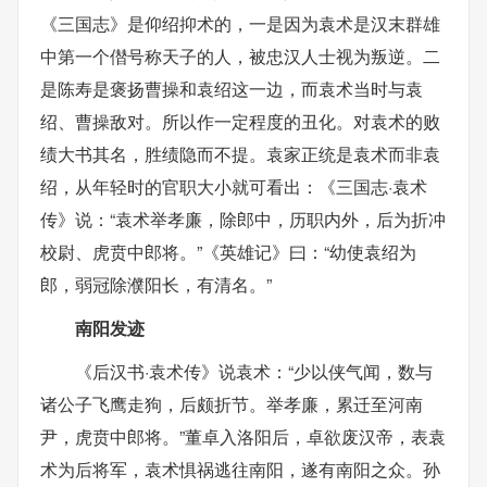
《三国志》是仰绍抑术的，一是因为袁术是汉末群雄
中第一个僣号称天子的人，被忠汉人士视为叛逆。二
是陈寿是褒扬曹操和袁绍这一边，而袁术当时与袁
绍、曹操敌对。所以作一定程度的丑化。对袁术的败
绩大书其名，胜绩隐而不提。袁家正统是袁术而非袁
绍，从年轻时的官职大小就可看出：《三国志·袁术
传》说：“袁术举孝廉，除郎中，历职内外，后为折冲
校尉、虎贲中郎将。”《英雄记》曰：“幼使袁绍为
郎，弱冠除濮阳长，有清名。”
南阳发迹
《后汉书·袁术传》说袁术：“少以侠气闻，数与
诸公子飞鹰走狗，后颇折节。举孝廉，累迁至河南
尹，虎贲中郎将。”董卓入洛阳后，卓欲废汉帝，表袁
术为后将军，袁术惧祸逃往南阳，遂有南阳之众。孙