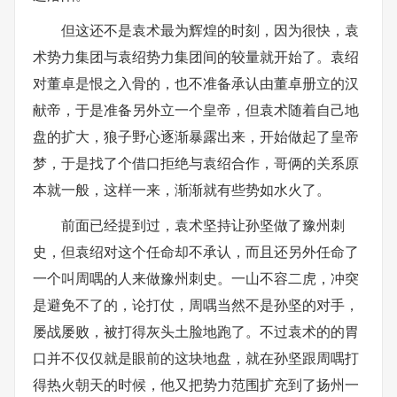
但这还不是袁术最为辉煌的时刻，因为很快，袁
术势力集团与袁绍势力集团间的较量就开始了。袁绍
对董卓是恨之入骨的，也不准备承认由董卓册立的汉
献帝，于是准备另外立一个皇帝，但袁术随着自己地
盘的扩大，狼子野心逐渐暴露出来，开始做起了皇帝
梦，于是找了个借口拒绝与袁绍合作，哥俩的关系原
本就一般，这样一来，渐渐就有些势如水火了。
前面已经提到过，袁术坚持让孙坚做了豫州刺
史，但袁绍对这个任命却不承认，而且还另外任命了
一个叫周喁的人来做豫州刺史。一山不容二虎，冲突
是避免不了的，论打仗，周喁当然不是孙坚的对手，
屡战屡败，被打得灰头土脸地跑了。不过袁术的的胃
口并不仅仅就是眼前的这块地盘，就在孙坚跟周喁打
得热火朝天的时候，他又把势力范围扩充到了扬州一