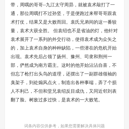
带，周喁的哥哥--九江太守周昴，就被袁术敲打了一
通，那位周喁打不过孙坚，于是便跑过来帮哥哥跟袁
术打仗，结果又是大败而回。袁氏兄弟间的这一番较
量，袁术大获全胜。 但袁绍也不是省油的灯，他针对
袁术展开了一系列的外交行动，使得袁术成为众矢之
的，加上袁术自身的种种缺陷，一些潜在的危机开始
出现。袁术先后占领了扬州、豫州、司隶和荆州一
部，俨然成为南方霸主。这时的他开始沾沾自喜，不
但忘了枪打出头鸟的道理，还摆出了一副群雄领袖的
臭架子，到处煽风点火，制造出各种事端，弄了个损
人不利己，不但和堂兄袁绍反目成仇，又同近邻刘表
翻了脸。树敌过多过快，是袁术的一大败笔。
词条内容仅供参考，如果您需要解决具体问题