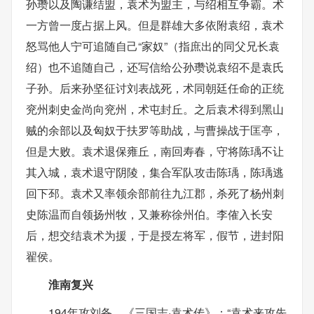
孙瓒以及陶谦结盟，袁术为盟主，与绍相互争霸。术
一方曾一度占据上风。但是群雄大多依附袁绍，袁术
怒骂他人宁可追随自己“家奴”（指庶出的同父兄长袁
绍）也不追随自己，还写信给公孙瓒说袁绍不是袁氏
子孙。后来孙坚征讨刘表战死，术同朝廷任命的正统
兖州刺史金尚向兖州，术屯封丘。之后袁术得到黑山
贼的余部以及匈奴于扶罗等助战，与曹操战于匡亭，
但是大败。袁术退保雍丘，南回寿春，守将陈瑀不让
其入城，袁术退守阴陵，集合军队攻击陈瑀，陈瑀逃
回下邳。袁术又率领余部前往九江郡，杀死了杨州刺
史陈温而自领扬州牧，又兼称徐州伯。李傕入长安
后，想交结袁术为援，于是授左将军，假节，进封阳
翟侯。
淮南复兴
194年攻刘备。《三国志·袁术传》：“袁术来攻先