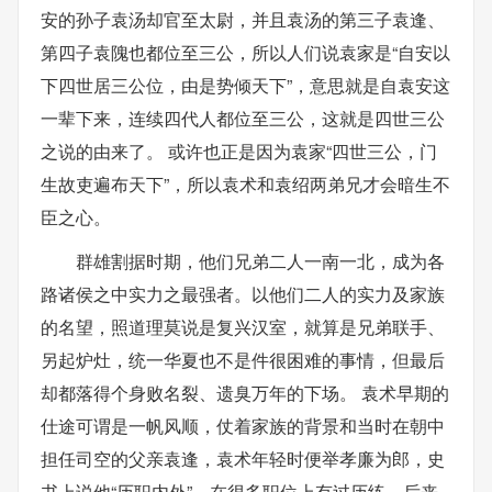
安的孙子袁汤却官至太尉，并且袁汤的第三子袁逢、
第四子袁隗也都位至三公，所以人们说袁家是“自安以
下四世居三公位，由是势倾天下”，意思就是自袁安这
一辈下来，连续四代人都位至三公，这就是四世三公
之说的由来了。 或许也正是因为袁家“四世三公，门
生故吏遍布天下”，所以袁术和袁绍两弟兄才会暗生不
臣之心。
群雄割据时期，他们兄弟二人一南一北，成为各
路诸侯之中实力之最强者。以他们二人的实力及家族
的名望，照道理莫说是复兴汉室，就算是兄弟联手、
另起炉灶，统一华夏也不是件很困难的事情，但最后
却都落得个身败名裂、遗臭万年的下场。 袁术早期的
仕途可谓是一帆风顺，仗着家族的背景和当时在朝中
担任司空的父亲袁逢，袁术年轻时便举孝廉为郎，史
书上说他“历职内外”，在很多职位上有过历练，后来