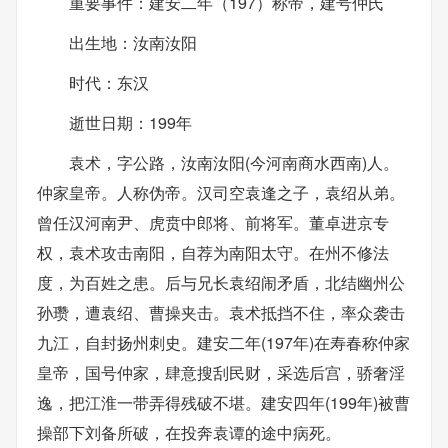
重要事件：建安二年（197）称帝，建号仲氏
出生地：汝南汝阳
时代：东汉
逝世日期：199年
袁术，字公路，汝南汝阳(今河南商水西南)人。
仲家皇帝。人称伪帝。汉司空袁逢之子，袁绍从弟。
曾任汉河南尹、虎贲中郎将、前将军。董卓进京专
权，袁术攻击南阳，自荐为南阳太守。在州不修法
度，为百姓之患。后与兄长袁绍闹矛盾，北结幽州公
孙瓒，遭袁绍、曹操夹击。袁术抵挡不住，率众袭击
九江，自封扬州刺史。建安二年(197年)在寿春称仲家
皇帝，国号仲家，肆意搜刮民财，采选后宫，骄奢淫
逸，把江淮一带弄得残破不堪。建安四年(199年)被曹
操部下刘备所破，在投奔袁谭的途中病死。