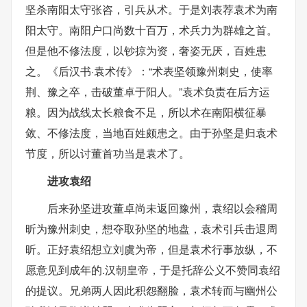
坚杀南阳太守张咨，引兵从术。于是刘表荐袁术为南
阳太守。南阳户口尚数十百万，术兵力为群雄之首。
但是他不修法度，以钞掠为资，奢姿无厌，百姓患
之。《后汉书·袁术传》：“术表坚领豫州刺史，使率
荆、豫之卒，击破董卓于阳人。”袁术负责在后方运
粮。因为战线太长粮食不足，所以术在南阳横征暴
敛、不修法度，当地百姓颇患之。由于孙坚是归袁术
节度，所以讨董首功当是袁术了。
进攻袁绍
后来孙坚进攻董卓尚未返回豫州，袁绍以会稽周
昕为豫州刺史，想夺取孙坚的地盘，袁术引兵击退周
昕。正好袁绍想立刘虞为帝，但是袁术行事放纵，不
愿意见到成年的.汉朝皇帝，于是托辞公义不赞同袁绍
的提议。兄弟两人因此积怨翻脸，袁术转而与幽州公