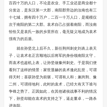
百四十万的人口，不论是农业、手工业还是商业都十
分发达，是东汉第一大郡，南阳郡旁边的汝南也有三
十七城，拥有四十万户，二百一十万人口，是规模仅
次于南阳的第二大郡。袁术自己占据着南阳，而汝南
恰恰又是袁氏一族的乡里所在，毫无疑义地成为袁术
强有力的后盾。
就在孙坚北上后不久，新任荆州刺史刘表上表天
子，让袁术名正言顺地以后将军的身份领南阳太守，
而袁术也趁机上表，让孙坚做豫州刺史。于是我们便
看到了这样的情景：家世显赫的袁术逢此乱世，可谓
得天时；喜获孙坚为前驱，可谓有人和；兼跨荆、豫
二州，可谓得地利，此时的袁术，已经大有天下谁与
争锋之势了。正因如此，在其他诸侯战事不利的情况
下，孙坚却能在袁术的支持之下，逼走董卓，一路杀
进洛阳。