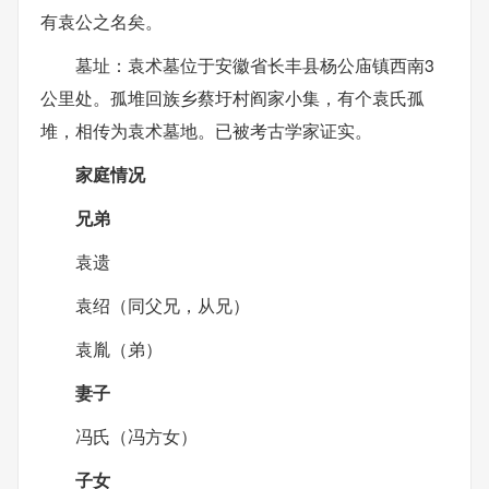
有袁公之名矣。
墓址：袁术墓位于安徽省长丰县杨公庙镇西南3
公里处。孤堆回族乡蔡圩村阎家小集，有个袁氏孤
堆，相传为袁术墓地。已被考古学家证实。
家庭情况
兄弟
袁遗
袁绍（同父兄，从兄）
袁胤（弟）
妻子
冯氏（冯方女）
子女