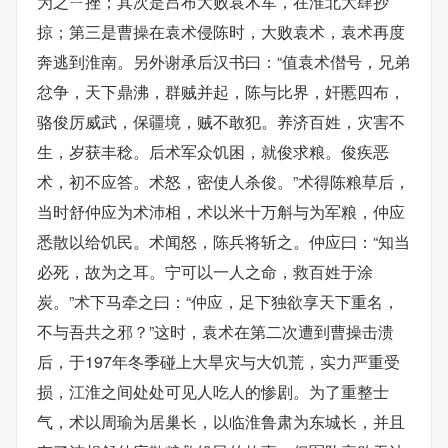
为之ㄧ挫；其次是吕布大败袁术军，在淮北大肆抄
掠；第三是曹操在袁术侵陈时，大败袁术，袁术再度
奔逃到淮南。另外谢承后汉书曰：“值袁术僣号，兄弟
忿争，天下鼎沸，群贼并起，陈与比界，奸慝四布，
骆俊厉威武，保疆境，贼不敢犯。养济百姓，灾害不
生，岁获丰稔。后术军众饥困，就俊求粮。俊疾恶
术，初不应答。术怒，密使人杀俊。”术得陈粮草后，
当时舒仲应为术沛相，术以米十万斛与为军粮，仲应
悉散以给饥民。术闻怒，陈兵将斩之。仲应曰：“知当
必死，故为之耳。宁可以一人之命，救百姓于涂
炭。”术下马牵之曰：“仲应，足下独欲享天下重名，
不与吾共之邪？”这时，袁术在第二次遭到曹操击溃
后，于197年冬季碰上大旱灾与大饥荒，实力严重受
损，江淮之间处处可见人吃人的惨剧。为了重整士
气，术以周瑜为居巢长，以临淮鲁肃为东城长，并且