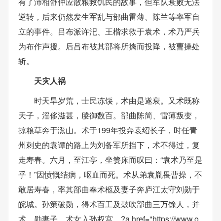
有了沛相舒仲应散粮救饥民的故事，但军队衰败无法
逆转，后来仍然发生军乱与部曲雷薄、陈兰等率军自
立的事件。吕布派许汜、王楷求救于袁术，术乃严兵
为布作声援。后吕布被其部将所擒而投降，被曹操处
斩。
天灾人祸
时天旱岁荒，士民冻馁，术由是遂衰。又术既称
天子，淫侈滋甚，媵御数百。部曲陈简、雷薄叛变，
掠粮草奔于灊山。术于199年投奔袁绍长子，时任青
州刺史的袁谭的路上为刘备军所挡下，术不得过，复
走寿春。六月，至江亭，坐箦床而叹曰：“袁术乃至是
乎！”因愤慨结病，呕血而死。术从弟袁胤畏曹操，不
敢居寿春，率其部曲奉术柩及妻子奔庐江太守刘勋于
皖城。孙策破勋，得术百工及鼓吹部曲三万馀人，并
术、勋妻子。术女入孙权宫，?a href="https://www.o