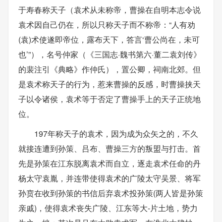
于寿春称天子（袁术从未称帝，曹操在自明本志令说
袁术因自己仍在，所以只称天子而不称帝：“人有劝
(袁)术使遂即帝位，露布天下，答言‘曹公尚在，未可
也’”），名号仲家（《三国志·魏书第六·董二袁刘传》
的裴注引《典略》作仲氏），置公卿，祠南北郊。但
是袁术称天子的行为，惹来曹操的反感，时曹操挟天
子以令诸侯，袁术等于否定了曹操手上的天子正统地
位。
197年称天子的袁术，因为成为众矢之的，不久
就接连遭到孙策、吕布、曹操三方的叛盟与打击。首
先是孙策在江东脱离袁术而自立，逐走袁术任命的丹
杨太守袁胤，并连带使得袁术的广陵太守吴景、将军
孙贲在收到孙策的书信后弃袁术投孙策(两人皆是孙策
亲戚)，使得袁术丧失广陵、江东等大-片土地，势力