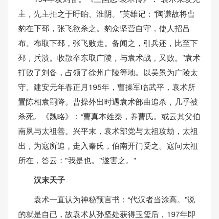
主，先主拒之于盱眙、淮阴。”英雄记：“陶谦故将曹
豹在下邳，张飞欲杀之。豹众坚营自守，使人招吕
布。布取下邳，张飞败走。备闻之，引兵还，比至下
邳，兵溃。收散卒东取广陵，与袁术战，又败。”袁术
打败了刘备，占领了徐州广陵等地。以吴景为广陵太
守。建安元年春正月195年，曹操军临武平，袁术所
置陈相袁嗣降。曹操外出时遇袁术部曲追杀，几乎被
杀死。《魏略》：“曹真本姓秦，养曹氏。或云其父伯
南夙与太祖善。兴平末，袁术部党与太祖攻劫，太祖
出，为寇所追，走入秦氏，伯南开门受之。寇问太祖
所在，答云："我是也。"遂害之。”
汉末天子
袁术一直认为神秘预言书：“代汉者当涂高。”说
的就是自已，故袁术从孙坚处获得玉玺后，197年即