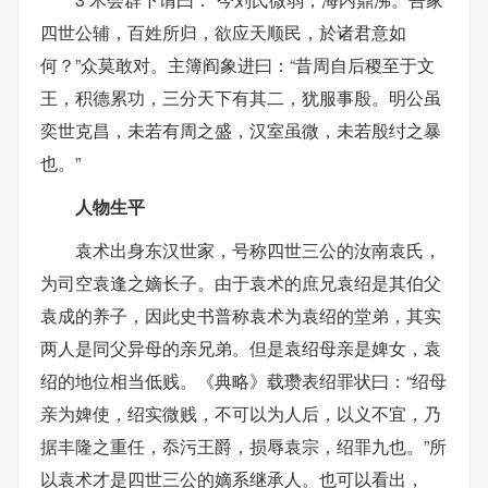
四世公辅，百姓所归，欲应天顺民，於诸君意如
何？”众莫敢对。主簿阎象进曰：“昔周自后稷至于文
王，积德累功，三分天下有其二，犹服事殷。明公虽
奕世克昌，未若有周之盛，汉室虽微，未若殷纣之暴
也。”
人物生平
袁术出身东汉世家，号称四世三公的汝南袁氏，
为司空袁逢之嫡长子。由于袁术的庶兄袁绍是其伯父
袁成的养子，因此史书普称袁术为袁绍的堂弟，其实
两人是同父异母的亲兄弟。但是袁绍母亲是婢女，袁
绍的地位相当低贱。《典略》载瓒表绍罪状曰：“绍母
亲为婢使，绍实微贱，不可以为人后，以义不宜，乃
据丰隆之重任，忝污王爵，损辱袁宗，绍罪九也。”所
以袁术才是四世三公的嫡系继承人。也可以看出，