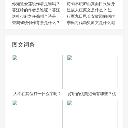
你知道爱莲说作者是谁吗？
诗句不识庐山真面目只缘身
暮江吟的作者是谁呢？暮江
过故人庄原文是什么？ 过
送杜少府之任蜀州全诗是
行军九日思长安故园的创作
登鹳雀楼创作背景是什么？
季氏将伐颛臾原文是什么呢
图文词条
人不在其位打一什么字呢？
好听的优美短句有哪些？优