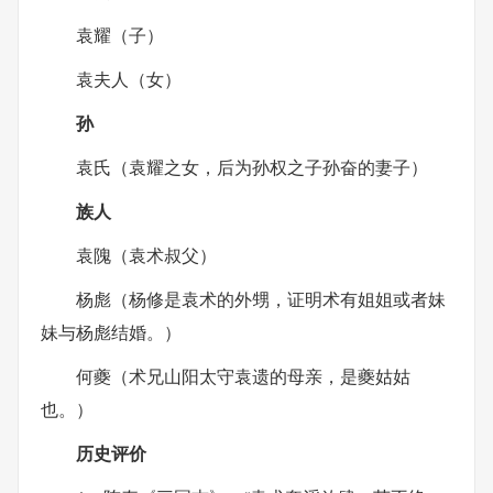
袁耀（子）
袁夫人（女）
孙
袁氏（袁耀之女，后为孙权之子孙奋的妻子）
族人
袁隗（袁术叔父）
杨彪（杨修是袁术的外甥，证明术有姐姐或者妹
妹与杨彪结婚。）
何夔（术兄山阳太守袁遗的母亲，是夔姑姑
也。）
历史评价