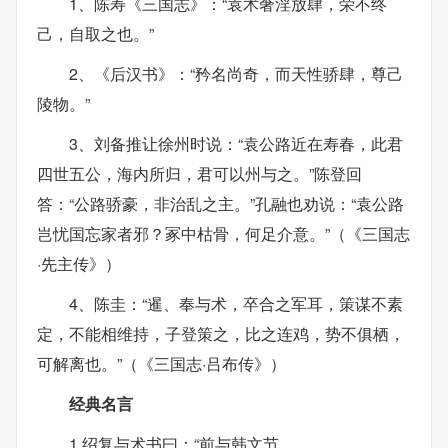
1、陈寿《三国志》：“袁术奢淫放肆，荣不终
己，自取之也。”
2、《后汉书》：“矜名尚奇，而天性骄肆，尊己
陵物。”
3、刘备推让徐州时说：“袁公路近在寿春，此君
四世五公，海内所归，君可以州与之。”陈登回
答：“公路骄豪，非治乱之主。”孔融也劝说：“袁公路
岂忧国忘家者邪？冢中枯骨，何足介意。”（《三国志
·先主传》）
4、陈圭：“暹、奉与术，卒合之军耳，策谋不素
定，不能相维持，子登策之，比之连鸡，势不俱栖，
可解离也。”（《三国志·吕布传》）
经典名言
1 绍复与术书曰：“前与韩文节