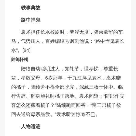
轶事典故
路中捍鬼
袁术担任长水校尉时，奢淫无度，骑乘豪华的车
马，气势压人，百姓编绰号讽刺他说：“路中悍鬼袁长
水”。[24]
陆郎怀橘
陆绩自幼聪明过人，知礼节，懂孝悌，尊重长
辈，孝敬父母。6岁那年，于九江拜见袁术，袁术赠
的橘子，陆绩舍不得全部吃完，深藏三枚于怀中。临
行告辞、躬身施礼时橘子落地。袁术问道：“陆郎作宾
客怎么还藏着橘子？”陆绩跪而回答：“留三只橘子欲
回去送给母亲品尝。”袁术听罢惊奇不已。
人物遗迹