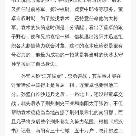
又担任过前将军、折冲校尉、虎贲中郎将等职务。董
卓专权时期，为了拉拢袁术，还特意任命他为大将
军。袁术的头脑这时倒是十分清醒，看出了董卓的狼
子野心，便和兄弟袁绍一样，借机逃出洛阳并迅速组
织各大割据势力联合讨董。这时的袁术应该说是很有
号召力的，他最为成功的一招就是将当时的长沙太守
孙坚拉到了自己身边。
孙坚人称“江东猛虎”，忠勇善战，其军事才能在
讨董诸侯中算得上是首屈一指，连董卓也要惧他三
分。孙坚自长沙起兵之后，一路北上，还没跟董卓交
战，就先后杀了荆州刺史王睿和南阳太守张咨，不但
帮助袁术稳稳当当地占据了荆州最靠北的南阳郡，而
且几乎将身后整个荆州都划入势力范围。根据《后汉
书》记载，南阳有三十七城，五十万户，总计超过二