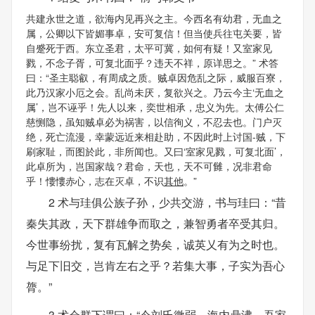
共建永世之道，欲海内见再兴之主。今西名有幼君，无血之
属，公卿以下皆媚事卓，安可复信！但当使兵往屯关要，皆
自蹙死于西。东立圣君，太平可冀，如何有疑！又室家见
戮，不念子胥，可复北面乎？违天不祥，原详思之。” 术答
曰：“圣主聪叡，有周成之质。贼卓因危乱之际，威服百寮，
此乃汉家小厄之会。乱尚未厌，复欲兴之。乃云今主‘无血之
属’，岂不诬乎！先人以来，奕世相承，忠义为先。太傅公仁
慈恻隐，虽知贼卓必为祸害，以信徇义，不忍去也。门户灭
绝，死亡流漫，幸蒙远近来相赴助，不因此时上讨国-贼，下
刷家耻，而图於此，非所闻也。又曰‘室家见戮，可复北面’，
此卓所为，岂国家哉？君命，天也，天不可雠，况非君命
乎！慺慺赤心，志在灭卓，不识
其他
。”
2 术与珪俱公族子孙，少共交游，书与珪曰：“昔
秦失其政，天下群雄争而取之，兼智勇者卒受其归。
今世事纷扰，复有瓦解之势矣，诚英乂有为之时也。
与足下旧交，岂肯左右之乎？若集大事，子实为吾心
膂。”
3 术会群下谓曰：“今刘氏微弱，海内鼎沸。吾家