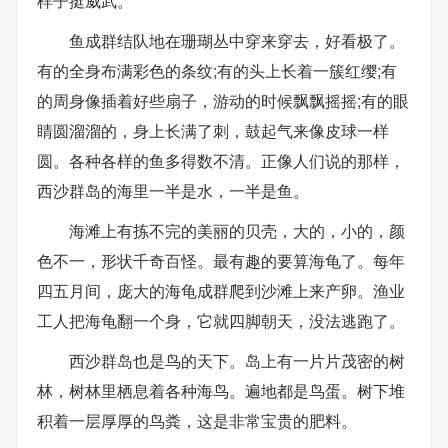
样子挺威武。
鱼成群结队地在珊瑚丛中穿来穿去，好看极了。
有的全身布满彩色的条纹;有的头上长着一簇红缨;有
的周身像插着好些扇子，游动的时候飘飘摇摇;有的眼
睛圆溜溜的，身上长满了刺，鼓起气来像皮球一样
圆。各种各样的鱼多得数不清。正像人们说的那样，
西沙群岛的海里一半是水，一半是鱼。
海滩上有拣不完的美丽的贝壳，大的，小的，颜
色不一，形状千奇百怪。最有趣的要算海龟了。每年
四五月间，庞大的海龟成群爬到沙滩上来产卵。渔业
工人把海龟翻一个身，它就四脚朝天，没法逃跑了。
西沙群岛也是鸟的天下。岛上有一片片茂密的树
林，树林里栖息着各种海鸟。遍地都是鸟蛋。树下堆
积着一层厚厚的鸟粪，这是非常宝贵的肥料。