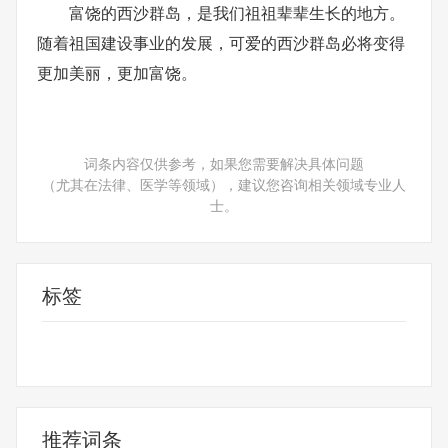
富饶的西沙群岛，是我们祖祖辈辈生长的地方。
随着祖国建设事业的发展，可爱的西沙群岛必将变得
更加美丽，更加富饶。
词条内容仅供参考，如果您需要解决具体问题
（尤其在法律、医学等领域），建议您咨询相关领域专业人
士。
标签
富饶的西沙群岛表达了作者什么感情
富饶的西沙群岛课文分析
富饶
的西沙群岛
富饶的西沙群岛课文
推荐词条