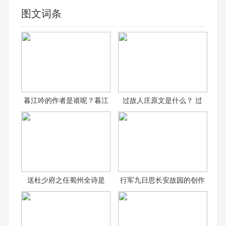
图文词条
暮江吟的作者是谁呢？暮江
过故人庄原文是什么？ 过
送杜少府之任蜀州全诗是
行军九日思长安故园的创作