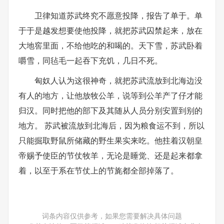
卫律知道苏武终究不愿意投降，报告了单于。单
于于是越发想要使他投降，就把苏武囚禁起来，放在
大地窖里面，不给他吃的和喝的。天下雪，苏武卧着
嚼雪，同毡毛一起吞下充饥，几日不死。
匈奴人认为这很神奇，就把苏武流放到北海边没
有人的地方，让他放牧公羊，说等到公羊产了仔才能
归汉。同时把他的部下及其随从人员分别安置到别的
地方。 苏武被流放到北海后，因为粮食运不到，所以
只能掘取野鼠所储藏的野生果实来吃。他拄着汉朝皇
帝赐予使臣的节仗牧羊，无论是睡觉、还是起来都拿
着，以至于系在节仗上的节旄都全部掉落了。
词条内容仅供参考，如果您需要解决具体问题