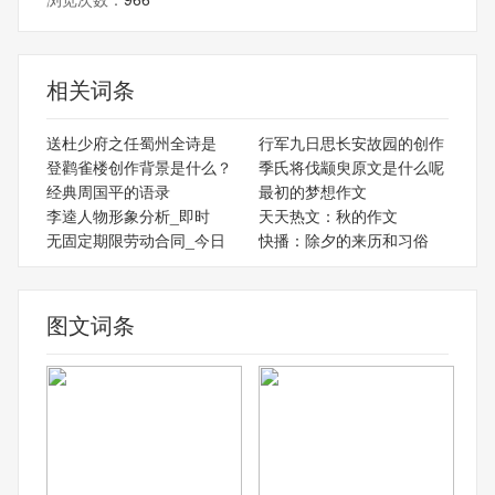
相关词条
送杜少府之任蜀州全诗是
行军九日思长安故园的创作
登鹳雀楼创作背景是什么？
季氏将伐颛臾原文是什么呢
经典周国平的语录
最初的梦想作文
李逵人物形象分析_即时
天天热文：秋的作文
无固定期限劳动合同_今日
快播：除夕的来历和习俗
图文词条