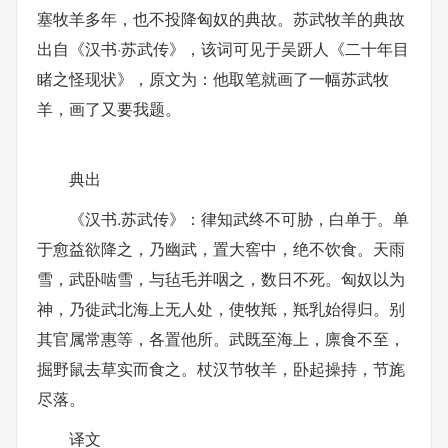
塞牧羊多年，也不投降匈奴的典故。苏武牧羊的典故
出自《汉书·苏武传》，该词可见于吴趼人《二十年目
睹之怪现状》，原文为：他取笔就画了一幅苏武牧
羊，画了又要我题。
典出
《汉书.苏武传》：律知武终不可胁，白单于。单
于愈益欲降之，乃幽武，置大窖中，绝不饮食。天雨
雪，武卧啮雪，与毡毛并咽之，数日不死。匈奴以为
神，乃徙武北海上无人处，使牧羝，羝乳始得归。别
其官属常惠等，各置他所。武既至海上，廪食不至，
掘野鼠去草实而食之。杖汉节牧羊，卧起操持，节旄
尽落。
译文