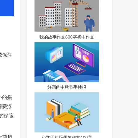
我的故事作文600字初中作文
续保注
好画的中秋节手抄报
小的损
保费浮
的保险
金额相
小学四年级想象作文400字