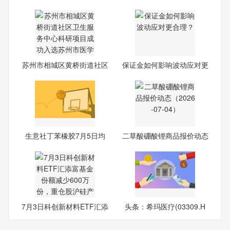
有
—2
苏州市相城区黄桥街道社区
保证金如何影响波动应对更
卫
合
生意社丁苯橡胶7月5日均
二草酸硼酸锂商品报价动态
差为
（
7月3日科创新材料ETF汇添
头条：希玛医疗(03309.H
富
K)7